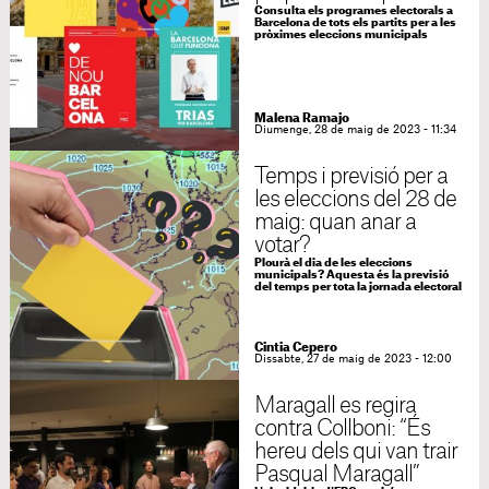
Consulta els programes electorals a
Barcelona de tots els partits per a les
pròximes eleccions municipals
Malena Ramajo
Diumenge, 28 de maig de 2023 - 11:34
Temps i previsió per a
les eleccions del 28 de
maig: quan anar a
votar?
Plourà el dia de les eleccions
municipals? Aquesta és la previsió
del temps per tota la jornada electoral
Cintia Cepero
Dissabte, 27 de maig de 2023 - 12:00
Maragall es regira
contra Collboni: “És
hereu dels qui van trair
Pasqual Maragall”