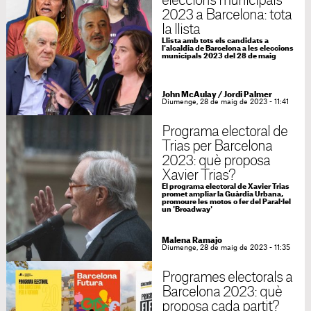
eleccions municipals
2023 a Barcelona: tota
la llista
Llista amb tots els candidats a
l'alcaldia de Barcelona a les eleccions
municipals 2023 del 28 de maig
John McAulay
/
Jordi Palmer
Diumenge, 28 de maig de 2023 - 11:41
Programa electoral de
Trias per Barcelona
2023: què proposa
Xavier Trias?
El programa electoral de Xavier Trias
promet ampliar la Guàrdia Urbana,
promoure les motos o fer del Paral·lel
un 'Broadway'
Malena Ramajo
Diumenge, 28 de maig de 2023 - 11:35
Programes electorals a
Barcelona 2023: què
proposa cada partit?