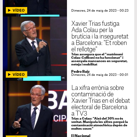
Dimecres, 24 de maig de 2023 - 00:23
Xavier Trias fustiga
Ada Colau per la
brutícia i la inseguretat
a Barcelona: "Et roben
el rellotge"
Trias assegura que el "matrimoni
Colau-Collboni no ha funcionat" i
assenyala mancances en seguretat,
neteja i mobilitat
Pedro Ruiz
Dimecres, 24 de maig de 2023 - 00:01
La xifra errònia sobre
contaminació de
Xavier Trias en el debat
electoral de Barcelona
a TV3
Trias a Colau: "Això del 30% no és
veritat. Manipula les xifres perquè la
contaminació atmosfèrica depèn de
moltes coses"
El Nacional