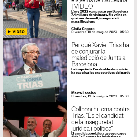
els veïns de Barcelona
| VÍDEO
L’any 2022 van passar per Barcelona
7,4 milions de visitants. Els veïns es
queixen de soroll, inseguretat i
massificacions
Cintia Cepero
Divendres, 19 de maig de 2023 - 05:30
Per què Xavier Trias ha
de conjurar la
maledicció de Junts a
Barcelona
La irrupció de l'exalcalde als comicis
ha capgirat les expectatives del partit
Marta Lasalas
Divendres, 19 de maig de 2023 - 05:30
Collboni hi torna contra
Trias: "És el candidat
de la inseguretat
jurídica i política"
El candidat socialista assegura que