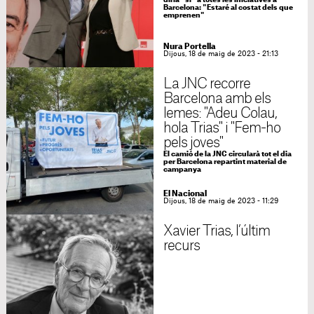
diria "sí" a totes les iniciatives a
Barcelona: "Estaré al costat dels que
emprenen"
Nura Portella
Dijous, 18 de maig de 2023 - 21:13
La JNC recorre
Barcelona amb els
lemes: "Adeu Colau,
hola Trias" i "Fem-ho
pels joves"
El camió de la JNC circularà tot el dia
per Barcelona repartint material de
campanya
El Nacional
Dijous, 18 de maig de 2023 - 11:29
Xavier Trias, l’últim
recurs