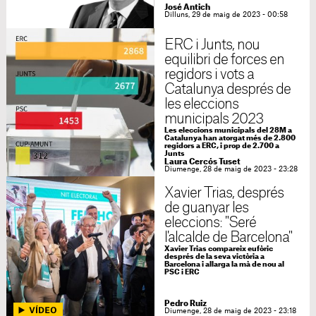
José Antich
Dilluns, 29 de maig de 2023 - 00:58
ERC i Junts, nou
equilibri de forces en
regidors i vots a
Catalunya després de
les eleccions
municipals 2023
Les eleccions municipals del 28M a
Catalunya han atorgat més de 2.800
regidors a ERC, i prop de 2.700 a
Junts
Laura Cercós Tuset
Diumenge, 28 de maig de 2023 - 23:28
Xavier Trias, després
de guanyar les
eleccions: "Seré
l'alcalde de Barcelona"
Xavier Trias compareix eufòric
després de la seva victòria a
Barcelona i allarga la mà de nou al
PSC i ERC
Pedro Ruiz
Diumenge, 28 de maig de 2023 - 23:18