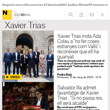
Segueix-nos a Discover
Joc El Nacional
ERC àudios filtrats
PP menors mi
Xavier Trias
Xavier Trias insta Ada
Colau a "no fer coses
estranyes com Valls" i
reconèixer que ell ha
guanyat
Trias es reuneix per primer cop amb el
seu equip a l'ajuntament i reitera que
parlarà amb "tothom amb opcions de
governar"
Pedro Ruiz
Dimecres, 31 de maig de 2023 - 13:13
Salvador Illa admet
l'avantatge de Xavier
Trias : "Si no passa res,
ell serà alcalde"
Illa sosté que el PSC no jugarà a