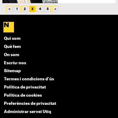
«
1
2
3
4
5
»
Qui som
Què fem
On som
Escriu-nos
Sitemap
Termes i condicions d'ús
Política de privacitat
Política de cookies
Preferències de privacitat
Administrar servei Utiq