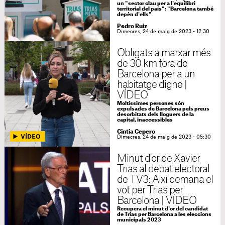
un "sector clau per a l'equilibri
territorial del país": "Barcelona també
depèn d'ells"
Pedro Ruiz
Dimecres, 24 de maig de 2023 - 12:30
Obligats a marxar més
de 30 km fora de
Barcelona per a un
habitatge digne |
VÍDEO
Moltíssimes persones són
expulsades de Barcelona pels preus
desorbitats dels lloguers de la
capital, inaccessibles
Cintia Cepero
Dimecres, 24 de maig de 2023 - 05:30
Minut d'or de Xavier
Trias al debat electoral
de TV3: Així demana el
vot per Trias per
Barcelona | VÍDEO
Recupera el minut d'or del candidat
de Trias per Barcelona a les eleccions
municipals 2023