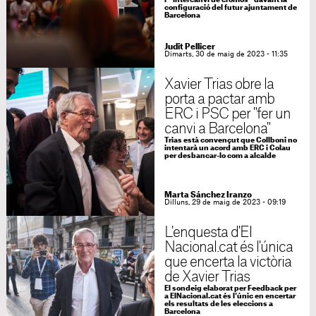
l'"intercanvi de cromos" davant la
configuració del futur ajuntament de
Barcelona
Judit Pellicer
Dimarts, 30 de maig de 2023 - 11:35
Xavier Trias obre la
porta a pactar amb
ERC i PSC per "fer un
canvi a Barcelona"
Trias està convençut que Collboni no
intentarà un acord amb ERC i Colau
per desbancar-lo com a alcalde
Marta Sánchez Iranzo
Dilluns, 29 de maig de 2023 - 09:19
L'enquesta d'El
Nacional.cat és l'única
que encerta la victòria
de Xavier Trias
El sondeig elaborat per Feedback per
a ElNacional.cat és l'únic en encertar
els resultats de les eleccions a
Barcelona