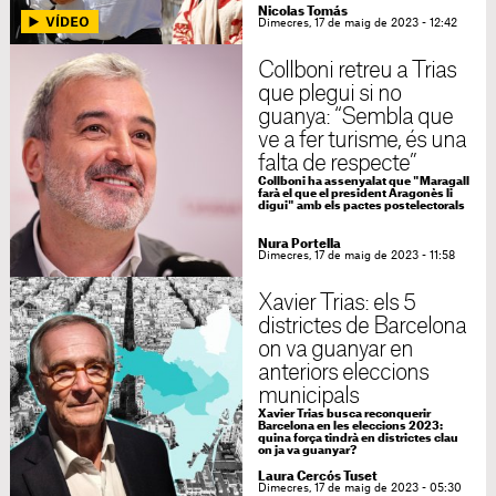
Nicolas Tomás
Dimecres, 17 de maig de 2023 - 12:42
Collboni retreu a Trias
que plegui si no
guanya: “Sembla que
ve a fer turisme, és una
falta de respecte”
Collboni ha assenyalat que "Maragall
farà el que el president Aragonès li
digui" amb els pactes postelectorals
Nura Portella
Dimecres, 17 de maig de 2023 - 11:58
Xavier Trias: els 5
districtes de Barcelona
on va guanyar en
anteriors eleccions
municipals
Xavier Trias busca reconquerir
Barcelona en les eleccions 2023:
quina força tindrà en districtes clau
on ja va guanyar?
Laura Cercós Tuset
Dimecres, 17 de maig de 2023 - 05:30