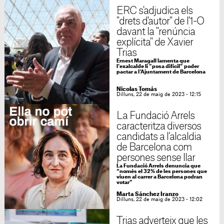
ERC s'adjudica els
"drets d'autor" de l'1-O
davant la "renúncia
explícita" de Xavier
Trias
Ernest Maragall lamenta que
l'exalcalde li "posa difícil" poder
pactar a l'Ajuntament de Barcelona
Nicolas Tomás
Dilluns, 22 de maig de 2023 - 12:15
La Fundació Arrels
caracteritza diversos
candidats a l’alcaldia
de Barcelona com
persones sense llar
La Fundació Arrels denuncia que
“només el 32% de les persones que
viuen al carrer a Barcelona podran
votar”
Marta Sánchez Iranzo
Dilluns, 22 de maig de 2023 - 12:02
Trias adverteix que les