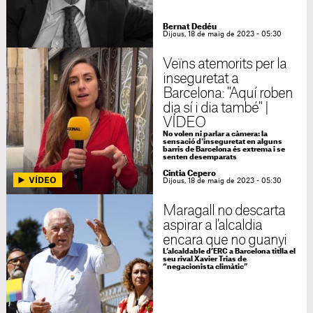
Bernat Dedéu
Dijous, 18 de maig de 2023 - 05:30
Veïns atemorits per la
inseguretat a
Barcelona: "Aquí roben
dia sí i dia també" |
VÍDEO
No volen ni parlar a càmera: la
sensació d'inseguretat en alguns
barris de Barcelona és extrema i se
senten desemparats
Cintia Cepero
Dijous, 18 de maig de 2023 - 05:30
Maragall no descarta
aspirar a l'alcaldia
encara que no guanyi
L’alcaldable d’ERC a Barcelona titlla el
seu rival Xavier Trias de
“negacionista climàtic”