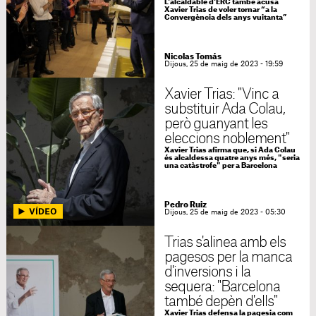
L'alcaldable d'ERC també acusa
Xavier Trias de voler tornar “a la
Convergència dels anys vuitanta”
Nicolas Tomás
Dijous, 25 de maig de 2023 - 19:59
Xavier Trias: "Vinc a
substituir Ada Colau,
però guanyant les
eleccions noblement"
Xavier Trias afirma que, si Ada Colau
és alcaldessa quatre anys més, "seria
una catàstrofe" per a Barcelona
Pedro Ruiz
Dijous, 25 de maig de 2023 - 05:30
Trias s'alinea amb els
pagesos per la manca
d'inversions i la
sequera: "Barcelona
també depèn d'ells"
Xavier Trias defensa la pagesia com