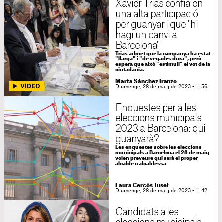
Xavier Trias confia en
una alta participació
per guanyar i que "hi
hagi un canvi a
Barcelona"
Trias admet que la campanya ha estat
"llarga" i "de vegades dura", però
espera que això "estimuli" el vot de la
ciutadania.
Marta Sánchez Iranzo
Diumenge, 28 de maig de 2023 - 11:56
Enquestes per a les
eleccions municipals
2023 a Barcelona: qui
guanyarà?
Les enquestes sobre les eleccions
municipals a Barcelona el 28 de maig
volen preveure qui serà el proper
alcalde o alcaldessa
Laura Cercós Tuset
Diumenge, 28 de maig de 2023 - 11:42
Candidats a les