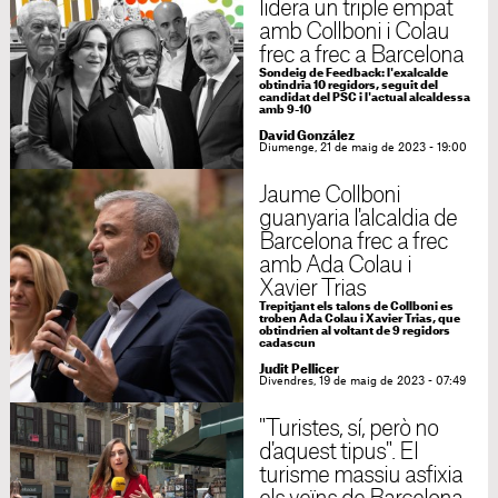
lidera un triple empat
amb Collboni i Colau
frec a frec a Barcelona
Sondeig de Feedback: l'exalcalde
obtindria 10 regidors, seguit del
candidat del PSC i l'actual alcaldessa
amb 9-10
David González
Diumenge, 21 de maig de 2023 - 19:00
Jaume Collboni
guanyaria l'alcaldia de
Barcelona frec a frec
amb Ada Colau i
Xavier Trias
Trepitjant els talons de Collboni es
troben Ada Colau i Xavier Trias, que
obtindrien al voltant de 9 regidors
cadascun
Judit Pellicer
Divendres, 19 de maig de 2023 - 07:49
"Turistes, sí, però no
d'aquest tipus". El
turisme massiu asfixia