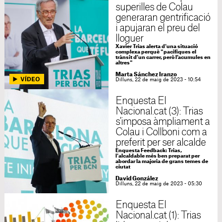
superilles de Colau
generaran gentrificació
i apujaran el preu del
lloguer
Xavier Trias alerta d'una situació
complexa perquè "pacifiques el
trànsit d’un carrer, però l’acumules en
altres"
Marta Sánchez Iranzo
Dilluns, 22 de maig de 2023 - 10:54
Enquesta El
Nacional.cat (3): Trias
s'imposa àmpliament a
Colau i Collboni com a
preferit per ser alcalde
Enquesta Feedback: Trias,
l'alcaldable més ben preparat per
abordar la majoria de grans temes de
ciutat
David González
Dilluns, 22 de maig de 2023 - 05:30
Enquesta El
Nacional.cat (1): Trias