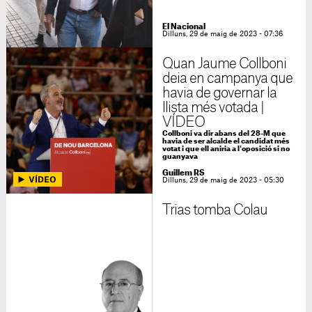
El Nacional
Dilluns, 29 de maig de 2023 - 07:36
Quan Jaume Collboni
deia en campanya que
havia de governar la
llista més votada |
VÍDEO
Collboni va dir abans del 28-M que
havia de ser alcalde el candidat més
votat i que ell aniria a l'oposició si no
guanyava
Guillem RS
Dilluns, 29 de maig de 2023 - 05:30
Trias tomba Colau