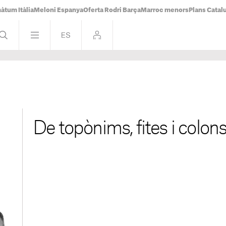
àtum Itàlia
Meloni Espanya
Oferta Rodri Barça
Marroc menors
Plans Catal
De topònims, fites i colon