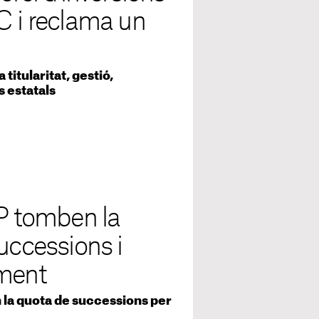
C i reclama un
titularitat, gestió,
s estatals
 tomben la
uccessions i
ament
n la quota de successions per