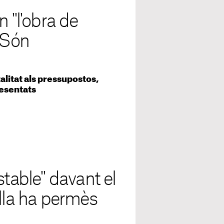
 "l'obra de
"Són
alitat als pressupostos,
resentats
stable" davant el
Illa ha permès