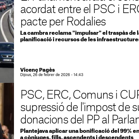
acordat entre el PSC i ER
pacte per Rodalies
La cambra reclama "impulsar" el traspàs de la 
planificació i recursos de les infraestructure
Vicenç Pagès
Dijous, 26 de febrer de 2026 - 14:43
PSC, ERC, Comuns i CUP
supressió de l'impost de s
donacions del PP al Parl
Plantejava aplicar una bonificació del 99% e
a cònjuges, fills, ascendents i descendents