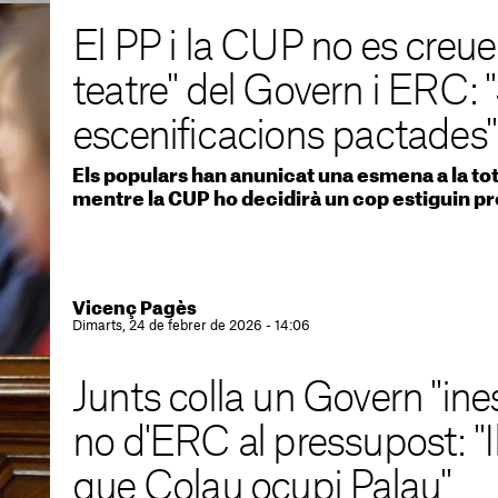
El PP i la CUP no es creuen
teatre" del Govern i ERC: 
escenificacions pactades"
Els populars han anunicat una esmena a la tot
mentre la CUP ho decidirà un cop estiguin p
Vicenç Pagès
Dimarts, 24 de febrer de 2026 - 14:06
Junts colla un Govern "ine
no d'ERC al pressupost: "
que Colau ocupi Palau"