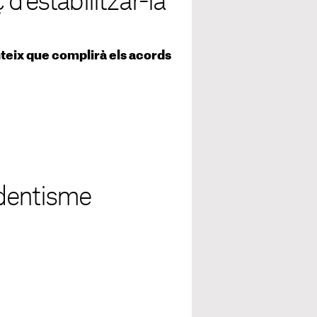
d’estabilitzar-la
teix que complirà els acords
ndentisme