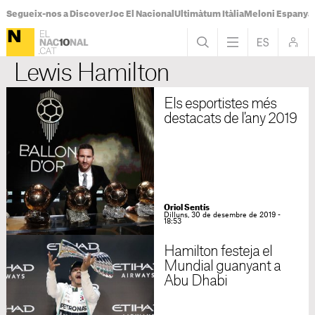
Segueix-nos a Discover
Joc El Nacional
Ultimàtum Itàlia
Meloni Espanya
Lewis Hamilton
Els esportistes més
destacats de l'any 2019
Oriol Sentís
Dilluns, 30 de desembre de 2019 -
18:53
Hamilton festeja el
Mundial guanyant a
Abu Dhabi