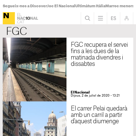
Segueix-nos a Discover
Joc El Nacional
Ultimàtum Itàlia
Marroc menors
FGC
FGC recupera el servei
fins a les dues de la
matinada divendres i
dissabtes
El Nacional
Dijous, 2 de juliol de 2020 - 13:21
El carrer Pelai quedarà
amb un carril a partir
d'aquest diumenge