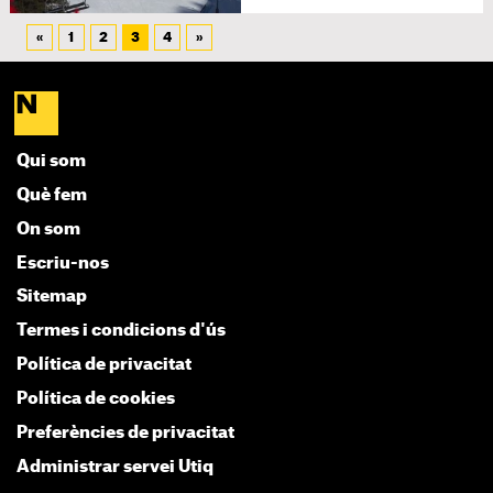
«
1
2
3
4
»
Qui som
Què fem
On som
Escriu-nos
Sitemap
Termes i condicions d'ús
Política de privacitat
Política de cookies
Preferències de privacitat
Administrar servei Utiq