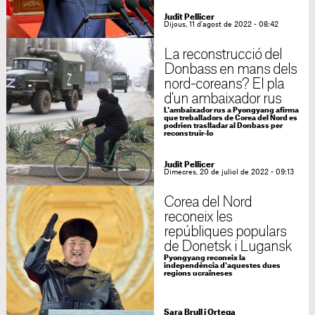
Judit Pellicer
Dijous, 11 d'agost de 2022 - 08:42
La reconstrucció del
Donbass en mans dels
nord-coreans? El pla
d'un ambaixador rus
L'ambaixador rus a Pyongyang afirma
que treballadors de Corea del Nord es
podrien traslladar al Donbass per
reconstruir-lo
Judit Pellicer
Dimecres, 20 de juliol de 2022 - 09:13
Corea del Nord
reconeix les
repúbliques populars
de Donetsk i Lugansk
Pyongyang reconeix la
independència d'aquestes dues
regions ucraïneses
Sara Brull i Ortega