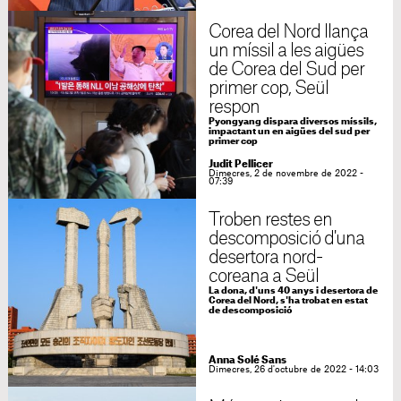
Corea del Nord llança
un míssil a les aigües
de Corea del Sud per
primer cop, Seül
respon
Pyongyang dispara diversos míssils,
impactant un en aigües del sud per
primer cop
Judit Pellicer
Dimecres, 2 de novembre de 2022 -
07:39
Troben restes en
descomposició d'una
desertora nord-
coreana a Seül
La dona, d'uns 40 anys i desertora de
Corea del Nord, s'ha trobat en estat
de descomposició
Anna Solé Sans
Dimecres, 26 d'octubre de 2022 - 14:03