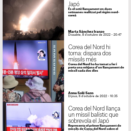
Japó
És el setè llançament en dues
setmanes realitzat pel règim nord-
coreà
Marta Sánchez Iranzo
Dissabte, 8 d'octubre de 2022 - 20:47
Corea del Nord hi
torna: dispara dos
míssils més
Corea del Nord ho ha tornat a fer i
porta una mitjana d'un llançament de
míssil cada dos dies
Anna Solé Sans
Dijous, 6 d'octubre de 2022 - 10:35
Corea del Nord llança
un míssil balístic que
sobrevola el Japó
Representa el primer llançament de
míssils de Corea del Nord sobre el