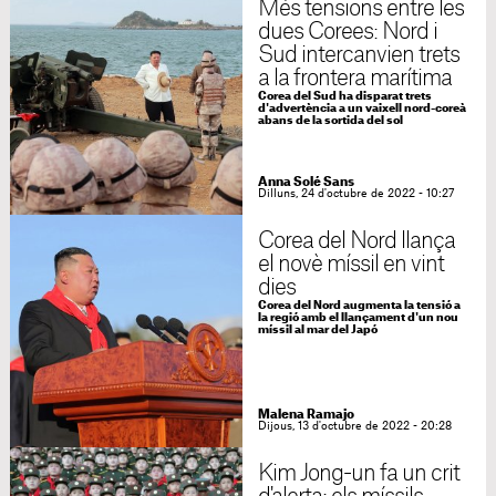
Més tensions entre les
dues Corees: Nord i
Sud intercanvien trets
a la frontera marítima
Corea del Sud ha disparat trets
d'advertència a un vaixell nord-coreà
abans de la sortida del sol
Anna Solé Sans
Dilluns, 24 d'octubre de 2022 - 10:27
Corea del Nord llança
el novè míssil en vint
dies
Corea del Nord augmenta la tensió a
la regió amb el llançament d'un nou
míssil al mar del Japó
Malena Ramajo
Dijous, 13 d'octubre de 2022 - 20:28
Kim Jong-un fa un crit