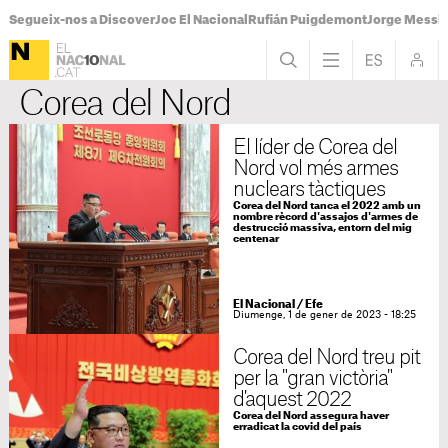
Segueix-nos a Discover
Joc El Nacional
Rufián Puigdemont
Jorge Messi
Corea del Nord
El líder de Corea del
Nord vol més armes
nuclears tàctiques
Corea del Nord tanca el 2022 amb un
nombre rècord d'assajos d'armes de
destrucció massiva, entorn del mig
centenar
El Nacional
/
Efe
Diumenge, 1 de gener de 2023 - 18:25
Corea del Nord treu pit
per la "gran victòria"
d'aquest 2022
Corea del Nord assegura haver
erradicat la covid del país