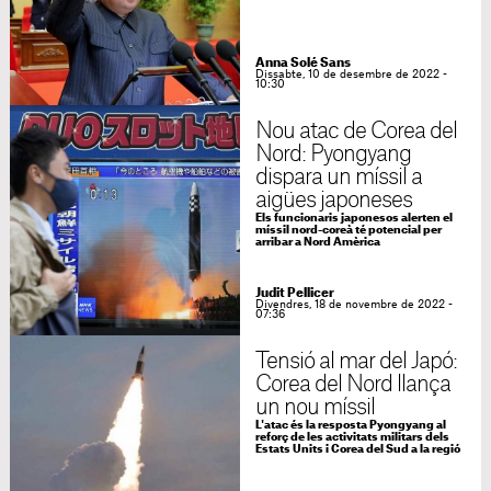
Anna Solé Sans
Dissabte, 10 de desembre de 2022 -
10:30
Nou atac de Corea del
Nord: Pyongyang
dispara un míssil a
aigües japoneses
Els funcionaris japonesos alerten el
míssil nord-coreà té potencial per
arribar a Nord Amèrica
Judit Pellicer
Divendres, 18 de novembre de 2022 -
07:36
Tensió al mar del Japó:
Corea del Nord llança
un nou míssil
L'atac és la resposta Pyongyang al
reforç de les activitats militars dels
Estats Units i Corea del Sud a la regió