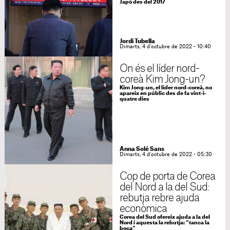
Japó des del 2017
Jordi Tubella
Dimarts, 4 d'octubre de 2022 - 10:40
On és el líder nord-
coreà Kim Jong-un?
Kim Jong-un, el líder nord-coreà, no
apareix en públic des de fa vint-i-
quatre dies
Anna Solé Sans
Dimarts, 4 d'octubre de 2022 - 05:30
Cop de porta de Corea
del Nord a la del Sud:
rebutja rebre ajuda
econòmica
Corea del Sud ofereix ajuda a la del
Nord i aquesta la rebutja: "tanca la
boca"