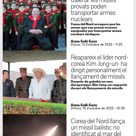
d'alerta: els míssils
provats poden
transportar armes
nuclears
Corea del Nord assegura que les
armes que van provar estaven
equipades per transportar armes
nuclears tàctiques
Anna Solé Sans
Dijous, 13 d'octubre de 2022 - 11:25
Reapareix el líder nord-
coreà Kim Jong-un: ha
dirigit personalment el
llançament de míssils
Després de gairebé un mes
desaparegut, Kim Jong-un reapareix
durant els llançaments de míssils
Anna Solé Sans
Dilluns, 10 d'octubre de 2022 - 10:39
Corea del Nord llança
un míssil balístic no
identificat al mar del