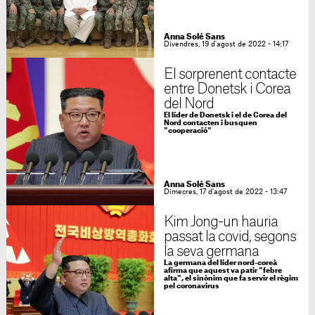
Anna Solé Sans
Divendres, 19 d'agost de 2022 - 14:17
El sorprenent contacte
entre Donetsk i Corea
del Nord
El líder de Donetsk i el de Corea del
Nord contacten i busquen
"cooperació"
Anna Solé Sans
Dimecres, 17 d'agost de 2022 - 13:47
Kim Jong-un hauria
passat la covid, segons
la seva germana
La germana del líder nord-coreà
afirma que aquest va patir "febre
alta", el sinònim que fa servir el règim
pel coronavirus