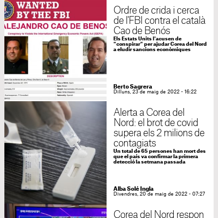
Ordre de crida i cerca
de l'FBI contra el català
Cao de Benós
Els Estats Units l'acusen de
"conspirar" per ajudar Corea del Nord
a eludir sancions econòmiques
Berto Sagrera
Dilluns, 23 de maig de 2022 - 16:22
Alerta a Corea del
Nord: el brot de covid
supera els 2 milions de
contagiats
Un total de 65 persones han mort des
que el país va confirmar la primera
detecció la setmana passada
Alba Solé Ingla
Divendres, 20 de maig de 2022 - 07:27
Corea del Nord respon