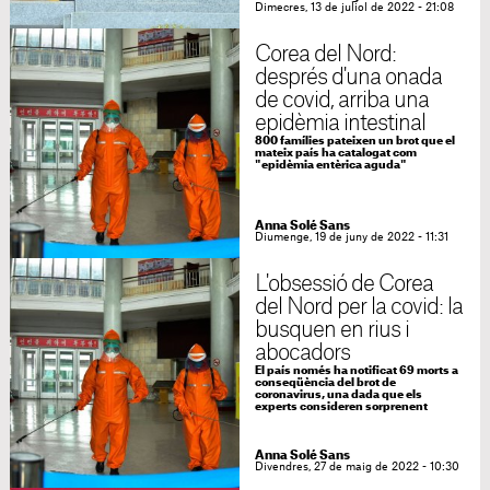
Dimecres, 13 de juliol de 2022 - 21:08
Corea del Nord:
després d'una onada
de covid, arriba una
epidèmia intestinal
800 famílies pateixen un brot que el
mateix país ha catalogat com
"epidèmia entèrica aguda"
Anna Solé Sans
Diumenge, 19 de juny de 2022 - 11:31
L'obsessió de Corea
del Nord per la covid: la
busquen en rius i
abocadors
El país només ha notificat 69 morts a
conseqüència del brot de
coronavirus, una dada que els
experts consideren sorprenent
Anna Solé Sans
Divendres, 27 de maig de 2022 - 10:30