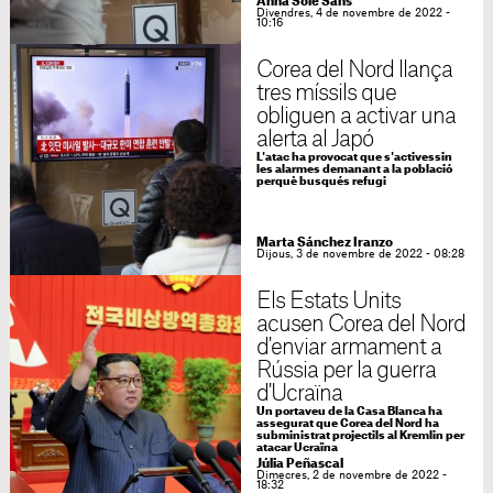
Anna Solé Sans
Divendres, 4 de novembre de 2022 -
10:16
Corea del Nord llança
tres míssils que
obliguen a activar una
alerta al Japó
L'atac ha provocat que s'activessin
les alarmes demanant a la població
perquè busqués refugi
Marta Sánchez Iranzo
Dijous, 3 de novembre de 2022 - 08:28
Els Estats Units
acusen Corea del Nord
d'enviar armament a
Rússia per la guerra
d'Ucraïna
Un portaveu de la Casa Blanca ha
assegurat que Corea del Nord ha
subministrat projectils al Kremlin per
atacar Ucraïna
Júlia Peñascal
Dimecres, 2 de novembre de 2022 -
18:32