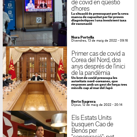
de covid en qüestió
d'hores
La situació és preocupant per la seva
manca de capacitat per fer proves
diagnòstiques i una inexistent taxa
de vacunació
Nura Portella
Divendres, 13 de maig de 2022 - 09:16
Primer cas de covid a
Corea del Nord, dos
anys després de l'inici
de la pandèmia
Un brot de covid preocupa les
autoritats nord-coreanes, que
responen amb un gest de força: tres
míssils cap al mar del Japó
Berto Sagrera
Dijous, 12 de maig de 2022 - 20:14
Els Estats Units
busquen Cao de
Benós per