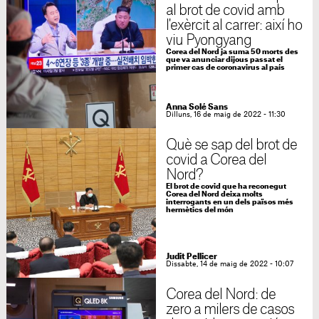
al brot de covid amb
l'exèrcit al carrer: així ho
viu Pyongyang
Corea del Nord ja suma 50 morts des
que va anunciar dijous passat el
primer cas de coronavirus al país
Anna Solé Sans
Dilluns, 16 de maig de 2022 - 11:30
Què se sap del brot de
covid a Corea del
Nord?
El brot de covid que ha reconegut
Corea del Nord deixa molts
interrogants en un dels països més
hermètics del món
Judit Pellicer
Dissabte, 14 de maig de 2022 - 10:07
Corea del Nord: de
zero a milers de casos