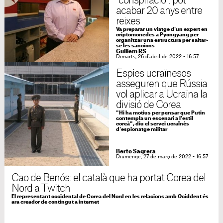
"conspiració": pot
acabar 20 anys entre
reixes
Va preparar un viatge d'un expert en
criptomonedes a Pyongyang per
organitzar una estructura per saltar-
se les sancions
Guillem RS
Dimarts, 26 d'abril de 2022 - 16:57
Espies ucraïnesos
asseguren que Rússia
vol aplicar a Ucraïna la
divisió de Corea
"Hi ha motius per pensar que Putin
contempla un escenari a l'estil
coreà", diu el servei ucraïnès
d'espionatge militar
Berto Sagrera
Diumenge, 27 de març de 2022 - 16:57
Cao de Benós: el català que ha portat Corea del
Nord a Twitch
El representant occidental de Corea del Nord en les relacions amb Ociddent és
ara creador de contingut a internet