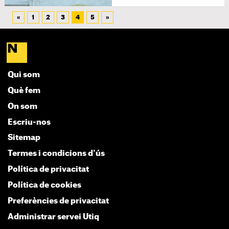
«
1
2
3
4
5
»
Qui som
Què fem
On som
Escriu-nos
Sitemap
Termes i condicions d'ús
Política de privacitat
Política de cookies
Preferències de privacitat
Administrar servei Utiq