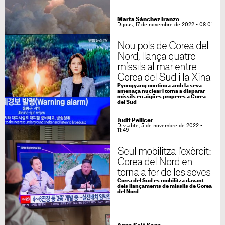
Marta Sánchez Iranzo
Dijous, 17 de novembre de 2022 - 08:01
Nou pols de Corea del
Nord, llança quatre
míssils al mar entre
Corea del Sud i la Xina
Pyongyang continua amb la seva
amenaça nuclear i torna a disparar
míssils en aigües properes a Corea
del Sud
Judit Pellicer
Dissabte, 5 de novembre de 2022 -
11:49
Seül mobilitza l'exèrcit:
Corea del Nord en
torna a fer de les seves
Corea del Sud es mobilitza davant
dels llançaments de míssils de Corea
del Nord