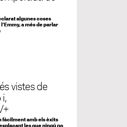
eclarat algunes coses
 l'Emmy, a més de parlar
n
és vistes de
i,
V+
 fàcilment amb els èxits
desplaçant les que ningú no