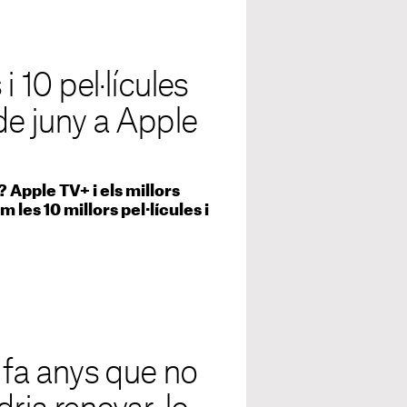
i 10 pel·lícules
de juny a Apple
 Apple TV+ i els millors
 les 10 millors pel·lícules i
 fa anys que no