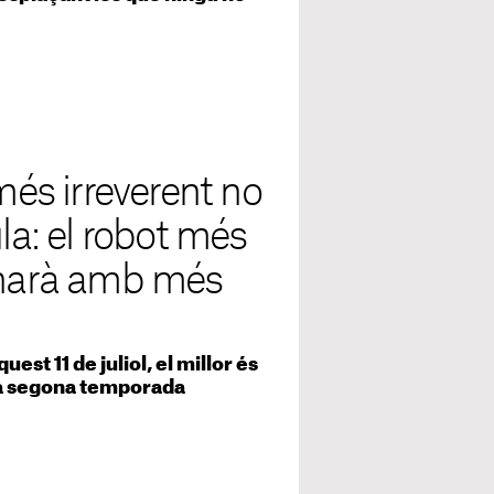
més irreverent no
la: el robot més
ornarà amb més
st 11 de juliol, el millor és
na segona temporada