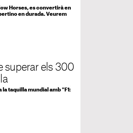
ow Horses, es convertirà en
upertino en durada. Veurem
 de superar els 300
la
 la taquilla mundial amb "F1: