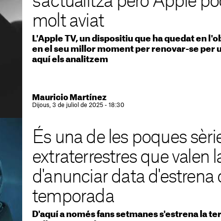
s'actualitza però Apple po
molt aviat
L'Apple TV, un dispositiu que ha quedat en l'ob
en el seu millor moment per renovar-se per u
aquí els analitzem
Mauricio Martínez
Dijous, 3 de juliol de 2025 - 18:30
És una de les poques sèrie
extraterrestres que valen 
d'anunciar data d'estrena 
temporada
D'aquí a només fans setmanes s'estrena la t