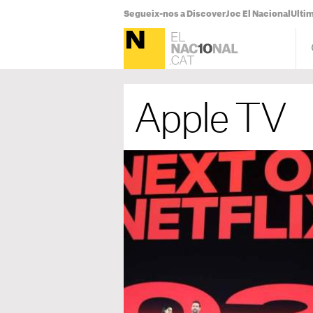
Segueix-nos a Discover
Joc El Nacional
Ultim
Apple TV