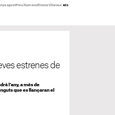
unya agost
Preu llum avui
Emma Vilarasau
Estrenes Netflix
Eclipsi lunar Ca
MÉS
seves estrenes de
drà l'any, a més de
nguts que es llançaran el