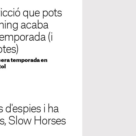
ficció que pots
aming acaba
 temporada (i
otes)
rcera temporada en
tol
s d'espies i ha
s, Slow Horses