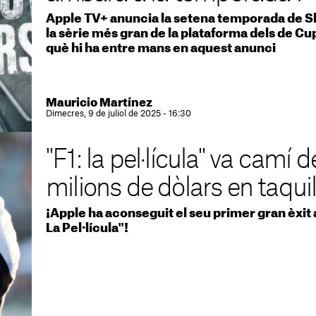
Apple TV+ anuncia la setena temporada de Sl
la sèrie més gran de la plataforma dels de C
què hi ha entre mans en aquest anunci
Mauricio Martínez
Dimecres, 9 de juliol de 2025 - 16:30
"F1: la pel·lícula" va camí
milions de dòlars en taquil
¡Apple ha aconseguit el seu primer gran èxit a
La Pel·lícula"!