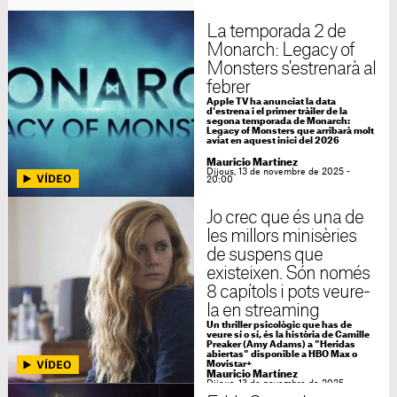
La temporada 2 de
Monarch: Legacy of
Monsters s'estrenarà al
febrer
Apple TV ha anunciat la data
d'estrena i el primer tràiler de la
segona temporada de Monarch:
Legacy of Monsters que arribarà molt
aviat en aquest inici del 2026
Mauricio Martínez
Dijous, 13 de novembre de 2025 -
20:00
Jo crec que és una de
les millors minisèries
de suspens que
existeixen. Són només
8 capítols i pots veure-
la en streaming
Un thriller psicològic que has de
veure sí o sí, és la història de Camille
Preaker (Amy Adams) a "Heridas
abiertas" disponible a HBO Max o
Movistar+
Mauricio Martínez
Dijous, 13 de novembre de 2025 -
01:00