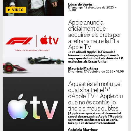
Eduardo Savín
Diumenge, 19 d'octubre de 2025 -
15:00
Apple anuncia
oficialment que
adquireix els drets per
a retransmetre la F1 a
Apple TV
Ja és oficial! Apple i la Fórmula 1
formen una aliança pels pròxims 5
anys que els brindarà els drets de TV
exclusius als Estats Units
Mauricio Martínez
Divendres, 17 d'octubre de 2025 - 16:06
Aquest és el motiu pel
qual s'ha tret el '+'
d'Apple TV+. Apple diu
que no és confús, jo
tinc els meus dubtes
¡Apple creu que el canvi de nom del
servei de streaming Apple TV podria
ser menys confús per als usuaris,
fins que es demostri el contrari!
Gabriela Martínez