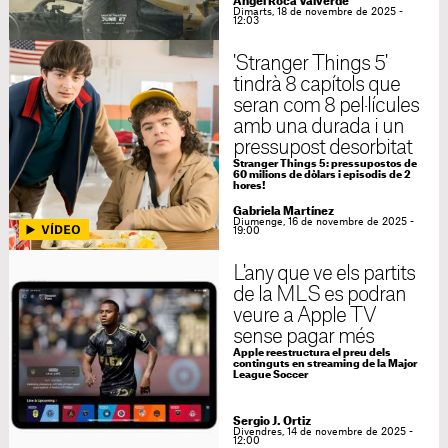
Ángel Roca Valverde
Dimarts, 18 de novembre de 2025 -
12:03
'Stranger Things 5'
tindrà 8 capítols que
seran com 8 pel·lícules
amb una durada i un
pressupost desorbitat
Stranger Things 5: pressupostos de
60 milions de dòlars i episodis de 2
hores!
Gabriela Martínez
Diumenge, 16 de novembre de 2025 -
19:00
L'any que ve els partits
de la MLS es podran
veure a Apple TV
sense pagar més
Apple reestructura el preu dels
continguts en streaming de la Major
League Soccer
Sergio J. Ortiz
Divendres, 14 de novembre de 2025 -
12:00