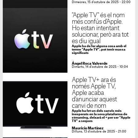
Dimecres, 15 d'octubre de 2025 - 22:00
"Apple TV" és el nom
més confús d'Apple.
Ho estan intentant
solucionar, però ara tot
es diu igual
Apple ha de fer alguna cosa amb el
terme "Apple TV", pot tenir massa
significats
Ángel Roca Valverde
Dimarts, 14 d'octubre de 2025 - 10:04
Apple TV+ ara és
només Apple TV,
Apple acaba
d'anunciar aquest
canvi de nom
Apple ha fet un dels canvis més
inesperats en la seva plataforma de
streaming, deixarà el + per ser "Apple
TV" a seques
Mauricio Martínez
Dilluns, 13 d'octubre de 2025 - 21:00