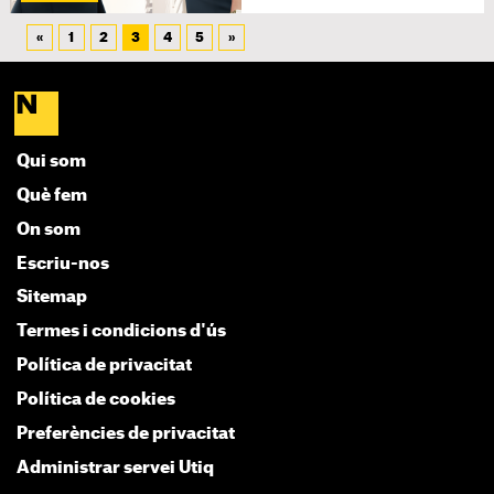
«
1
2
3
4
5
»
Qui som
Què fem
On som
Escriu-nos
Sitemap
Termes i condicions d'ús
Política de privacitat
Política de cookies
Preferències de privacitat
Administrar servei Utiq