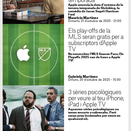
temporada
Apple anuncia la data d'estrena de la
tercera temporada de Shrinking, la
comèdia de Jason Segel i Harrison
Ford
Mauricio Martínez
Dimarts, 21 d'octubre de 2025 - 21:00
Els play-offs de la
MLS seran gratis per a
subscriptors d'Apple
TV
No necessites l'MLS Season Pass: Els
Playoffs 2025 van de franc a Apple
TV!
Gabriela Martínez
Dilluns, 20 d'octubre de 2025 - 15:00
3 sèries psicològiques
per veure al teu iPhone,
iPad i Apple TV
Aquestes sèries psicològiques no
tenen ensurts o sobresalts. Però
seran prou incòmodes per veure en
qualsevol nit.