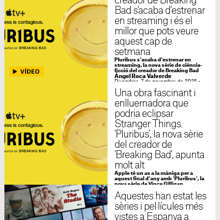
creador de Breaking
Bad s'acaba d'estrenar
en streaming i és el
millor que pots veure
aquest cap de
setmana
Pluribus s'acaba d'estrenar en
streaming, la nova sèrie de ciència-
ficció del creador de Breaking Bad
Ángel Roca Valverde
Divendres, 7 de novembre de 2025 -
08:21
Una obra fascinant i
enlluernadora que
podria eclipsar
Stranger Things.
'Pluribus', la nova sèrie
del creador de
'Breaking Bad', apunta
molt alt
Apple té un as a la màniga per a
aquest final d'any amb 'Pluribus', la
nova sèrie de Vince Gilligan
Ángel Roca Valverde
Aquestes han estat les
Dimarts, 4 de novembre de 2025 -
06:50
sèries i pel·lícules més
vistes a Espanya a