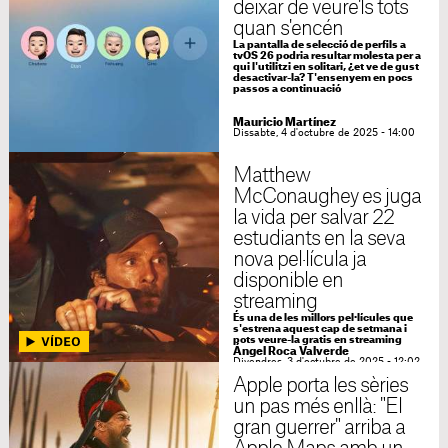
deixar de veure'ls tots
quan s'encén
La pantalla de selecció de perfils a
tvOS 26 podria resultar molesta per a
qui l'utilitzi en solitari, ¿et ve de gust
desactivar-la? T'ensenyem en pocs
passos a continuació
Mauricio Martínez
Dissabte, 4 d'octubre de 2025 - 14:00
Matthew
McConaughey es juga
la vida per salvar 22
estudiants en la seva
nova pel·lícula ja
disponible en
streaming
És una de les millors pel·lícules que
s'estrena aquest cap de setmana i
pots veure-la gratis en streaming
Ángel Roca Valverde
Divendres, 3 d'octubre de 2025 - 12:02
Apple porta les sèries
un pas més enllà: "El
gran guerrer" arriba a