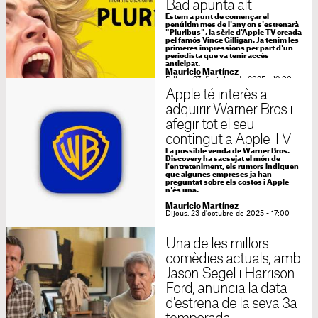
Bad apunta alt
Estem a punt de començar el
penúltim mes de l'any on s'estrenarà
"Pluribus", la sèrie d'Apple TV creada
pel famós Vince Gilligan. Ja tenim les
primeres impressions per part d'un
periodista que va tenir accés
anticipat.
Mauricio Martínez
Dilluns, 27 d'octubre de 2025 - 19:00
Apple té interès a
adquirir Warner Bros i
afegir tot el seu
contingut a Apple TV
La possible venda de Warner Bros.
Discovery ha sacsejat el món de
l'entreteniment, els rumors indiquen
que algunes empreses ja han
preguntat sobre els costos i Apple
n'és una.
Mauricio Martínez
Dijous, 23 d'octubre de 2025 - 17:00
Una de les millors
comèdies actuals, amb
Jason Segel i Harrison
Ford, anuncia la data
d'estrena de la seva 3a