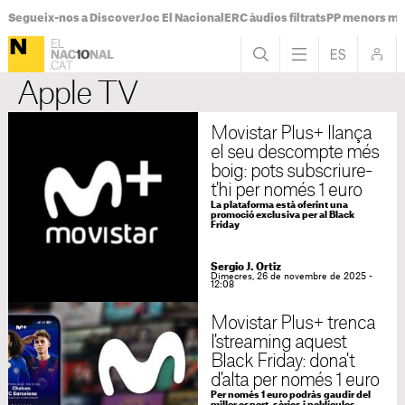
Segueix-nos a Discover
Joc El Nacional
ERC àudios filtrats
PP menors mi
Apple TV
Movistar Plus+ llança
el seu descompte més
boig: pots subscriure-
t'hi per només 1 euro
La plataforma està oferint una
promoció exclusiva per al Black
Friday
Sergio J. Ortiz
Dimecres, 26 de novembre de 2025 -
12:08
Movistar Plus+ trenca
l'streaming aquest
Black Friday: dona't
d'alta per només 1 euro
Per només 1 euro podràs gaudir del