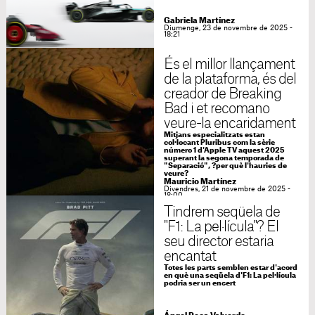
Gabriela Martínez
Diumenge, 23 de novembre de 2025 -
18:21
És el millor llançament
de la plataforma, és del
creador de Breaking
Bad i et recomano
veure-la encaridament
Mitjans especialitzats estan
col·locant Pluribus com la sèrie
número 1 d'Apple TV aquest 2025
superant la segona temporada de
"Separació", ?per què l'hauries de
veure?
Mauricio Martínez
Divendres, 21 de novembre de 2025 -
18:00
Tindrem seqüela de
"F1: La pel·lícula"? El
seu director estaria
encantat
Totes les parts semblen estar d'acord
en què una seqüela d'F1: La pel·lícula
podria ser un encert