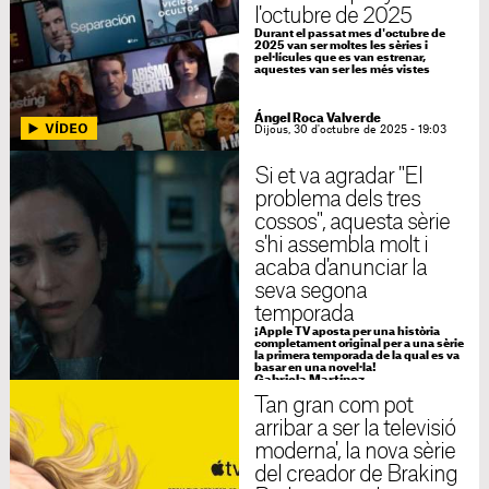
l'octubre de 2025
Durant el passat mes d'octubre de
2025 van ser moltes les sèries i
pel·lícules que es van estrenar,
aquestes van ser les més vistes
Ángel Roca Valverde
Dijous, 30 d'octubre de 2025 - 19:03
Si et va agradar "El
problema dels tres
cossos", aquesta sèrie
s'hi assembla molt i
acaba d'anunciar la
seva segona
temporada
¡Apple TV aposta per una història
completament original per a una sèrie
la primera temporada de la qual es va
basar en una novel·la!
Gabriela Martínez
Dimecres, 29 d'octubre de 2025 - 14:58
Tan gran com pot
arribar a ser la televisió
moderna', la nova sèrie
del creador de Braking