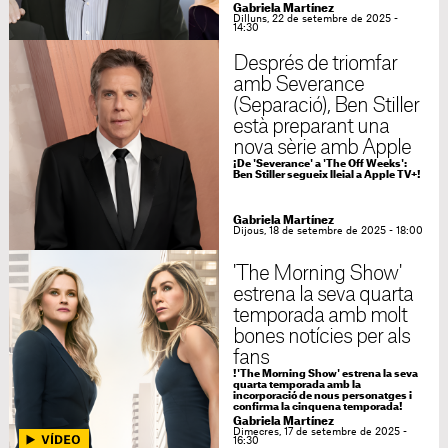
Gabriela Martínez
Dilluns, 22 de setembre de 2025 -
14:30
Després de triomfar
amb Severance
(Separació), Ben Stiller
està preparant una
nova sèrie amb Apple
¡De 'Severance' a 'The Off Weeks':
Ben Stiller segueix lleial a Apple TV+!
Gabriela Martínez
Dijous, 18 de setembre de 2025 - 18:00
'The Morning Show'
estrena la seva quarta
temporada amb molt
bones notícies per als
fans
!'The Morning Show' estrena la seva
quarta temporada amb la
incorporació de nous personatges i
confirma la cinquena temporada!
Gabriela Martínez
Dimecres, 17 de setembre de 2025 -
16:30