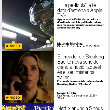
F1: la pel·lícula" ja té
data d'estrena a Apple
TV+
Apple acaba d'oficialitzar la data
d'arribada de F1: la pel·lícula, falten
uns mesos per gaudir-ne però serà en
aquest mateix any
Mauricio Martínez
Dilluns, 13 d'octubre de 2025 - 18:35
El creador de 'Breaking
Bad' té nova sèrie de
ciència-ficció i aquest
és el seu misteriós
tràiler
El nom de la nova sèrie del creador de
Breaking Bad és "Pluribus"
Sergio J. Ortiz
Divendres, 10 d'octubre de 2025 -
10:08
Netflix anuncia 5 nous