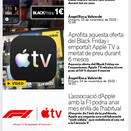
millor esport, sèries i pel·lícules
durant tot un mes
Ángel Roca Valverde
Dimarts, 25 de novembre de 2025 -
12:06
Aprofita aquesta oferta
del Black Friday i
emporta't Apple TV a
meitat de preu durant
6 mesos
Aquesta oferta del Black Friday no
l'esperàvem: Apple TV rebaixa el seu
preu al 50 % durant 6 mesos
Ángel Roca Valverde
Dilluns, 24 de novembre de 2025 -
14:02
L'associació d'Apple
amb la F1 podria anar
més enllà de l'habitual
¡Després de l'èxit de la pel·lícula,
Apple ara negocia una col·laboració
"molt sòlida" que redefineix el seu rol
a la Fórmula 1!