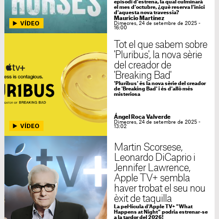
episodi d'estrena, la qual culminarà
el mes d'octubre, ¿què reserva l'inici
d'aquesta nova travessia?
Mauricio Martínez
Dimecres, 24 de setembre de 2025 -
16:00
Tot el que sabem sobre
'Pluribus', la nova sèrie
del creador de
'Breaking Bad'
'Pluribus' és la nova sèrie del creador
de 'Breaking Bad' i és d'allò més
misteriosa
Ángel Roca Valverde
Dimecres, 24 de setembre de 2025 -
13:02
Martin Scorsese,
Leonardo DiCaprio i
Jennifer Lawrence,
Apple TV+ sembla
haver trobat el seu nou
èxit de taquilla
La pel·lícula d'Apple TV+ "What
Happens at Night" podria estrenar-se
a la tardor del 2026!