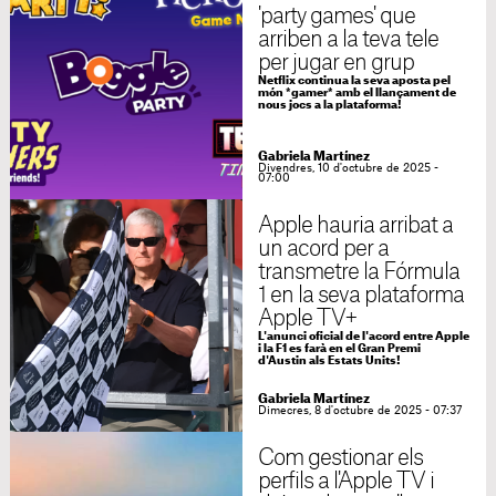
'party games' que
arriben a la teva tele
per jugar en grup
Netflix continua la seva aposta pel
món *gamer* amb el llançament de
nous jocs a la plataforma!
Gabriela Martínez
Divendres, 10 d'octubre de 2025 -
07:00
Apple hauria arribat a
un acord per a
transmetre la Fórmula
1 en la seva plataforma
Apple TV+
L'anunci oficial de l'acord entre Apple
i la F1 es farà en el Gran Premi
d'Austin als Estats Units!
Gabriela Martínez
Dimecres, 8 d'octubre de 2025 - 07:37
Com gestionar els
perfils a l'Apple TV i