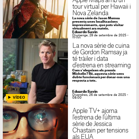
Apple Maps amb un
tour virtual per Hawaii i
Nova Zelanda
La nova sèrie de Jason Momoa
presenta unes localitzacions
impressionants, que pots visitar
virtualment ara mateix.
Eduardo Savín
Diumenge, 28 de setembre de 2025 -
12:00
La nova sèrie de cuina
de Gordon Ramsay ja
té tràiler i data
d'estrena en streaming
Com s'elegeixen els premis
Michelin? Bé, aquesta sèrie sens
dubte funcionarà per donar-nos una
resposta a tots.
Eduardo Savín
Divendres, 26 de setembre de 2025 -
08:00
Apple TV+ ajorna
l'estrena de l'última
sèrie de Jessica
Chastain per tensions
als EUA