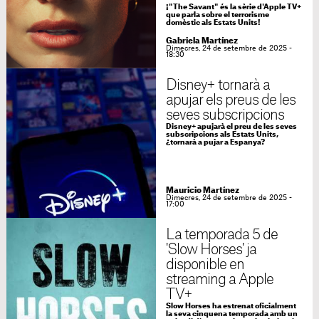
¡"The Savant" és la sèrie d'Apple TV+
que parla sobre el terrorisme
domèstic als Estats Units!
Gabriela Martínez
Dimecres, 24 de setembre de 2025 -
18:30
Disney+ tornarà a
apujar els preus de les
seves subscripcions
Disney+ apujarà el preu de les seves
subscripcions als Estats Units,
¿tornarà a pujar a Espanya?
Mauricio Martínez
Dimecres, 24 de setembre de 2025 -
17:00
La temporada 5 de
'Slow Horses' ja
disponible en
streaming a Apple
TV+
Slow Horses ha estrenat oficialment
la seva cinquena temporada amb un