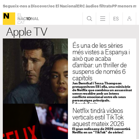
Segueix-nos a Discover
Joc El Nacional
ERC àudios filtrats
PP menors mi
Apple TV
És una de les sèries
més vistes a Espanya i
això que acaba
d'arribar: un thriller de
suspens de només 6
capítols
Jon Bernthal i Tessa Thompson
protagonitzen Ell i ella, una minisèrie
de Netflix que combina un assassinat
sense resoldre amb un intens
conflicte emocional entre els seus
personatges principals.
Eduardo Savín
Dissabte, 24 de gener de 2026 - 10:00
Netflix tindrà vídeos
verticals estil TikTok
aquest mateix 2026
El gran redisseny de 2026 convertirà
Netflix en un "TikTok" de sèries!