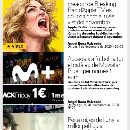
creador de Breaking
Bad d'Apple TV es
col·loca com el més
vist del novembre
Apple TV i Netflix aconsegueixen
posicionar-se en el més alt del
rànquing de sèries i pel·lícules més
vistes a Espanya durant el novembre
Ángel Roca Valverde
Dilluns, 1 de desembre de 2025 - 20:03
Accedeix a futbol i a tot
el catàleg de Movistar
Plus+ per només 1
euro
Gaudeix de tot Movistar Plus+ per
només 1 euro, la millor oferta de
qualsevol plataforma en streaming
Ángel Roca Valverde
Diumenge, 30 de novembre de 2025 -
19:04
Per a mi, és de lluny la
millor pel·lícula