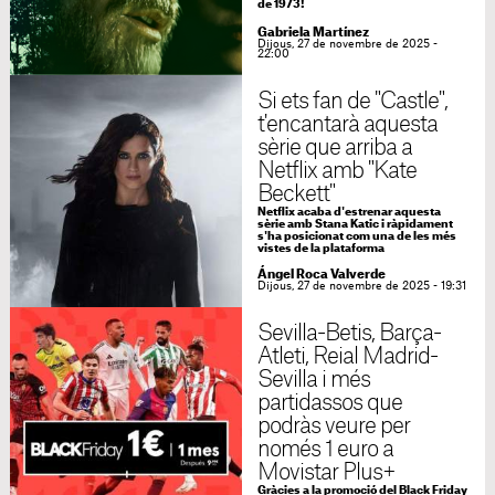
de 1973!
Gabriela Martínez
Dijous, 27 de novembre de 2025 -
22:00
Si ets fan de "Castle",
t'encantarà aquesta
sèrie que arriba a
Netflix amb "Kate
Beckett"
Netflix acaba d'estrenar aquesta
sèrie amb Stana Katic i ràpidament
s'ha posicionat com una de les més
vistes de la plataforma
Ángel Roca Valverde
Dijous, 27 de novembre de 2025 - 19:31
Sevilla-Betis, Barça-
Atleti, Reial Madrid-
Sevilla i més
partidassos que
podràs veure per
només 1 euro a
Movistar Plus+
Gràcies a la promoció del Black Friday