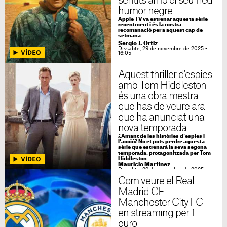
sentits amb el seu fred
humor negre
Apple TV va estrenar aquesta sèrie
recentment i és la nostra
recomanació per a aquest cap de
setmana
Sergio J. Ortiz
Dissabte, 29 de novembre de 2025 -
16:05
Aquest thriller d'espies
amb Tom Hiddleston
és una obra mestra
que has de veure ara
que ha anunciat una
nova temporada
¿Amant de les històries d'espies i
l'acció? No et pots perdre aquesta
sèrie que estrenarà la seva segona
temporada, protagonitzada per Tom
Hiddleston
Mauricio Martínez
Dissabte, 29 de novembre de 2025 -
12:00
Com veure el Real
Madrid CF -
Manchester City FC
en streaming per 1
euro