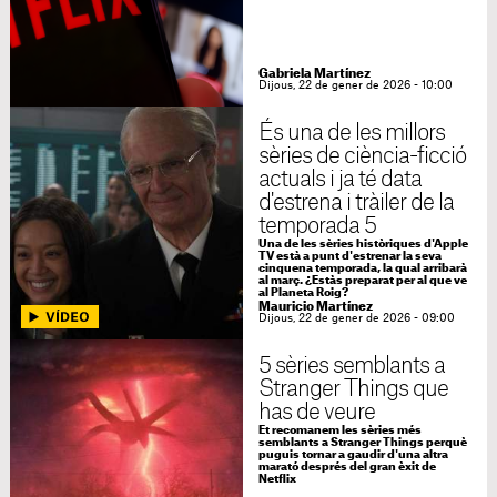
Gabriela Martínez
Dijous, 22 de gener de 2026 - 10:00
És una de les millors
sèries de ciència-ficció
actuals i ja té data
d'estrena i tràiler de la
temporada 5
Una de les sèries històriques d'Apple
TV està a punt d'estrenar la seva
cinquena temporada, la qual arribarà
al març. ¿Estàs preparat per al que ve
al Planeta Roig?
Mauricio Martínez
Dijous, 22 de gener de 2026 - 09:00
5 sèries semblants a
Stranger Things que
has de veure
Et recomanem les sèries més
semblants a Stranger Things perquè
puguis tornar a gaudir d'una altra
marató després del gran èxit de
Netflix