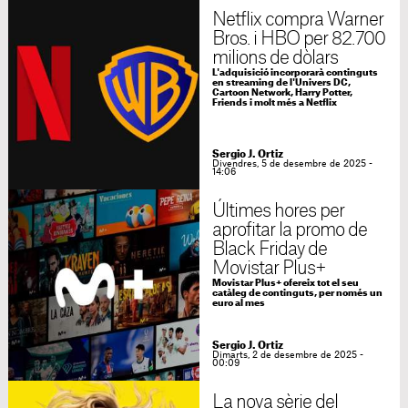
Netflix compra Warner
Bros. i HBO per 82.700
milions de dòlars
L'adquisició incorporarà continguts
en streaming de l'Univers DC,
Cartoon Network, Harry Potter,
Friends i molt més a Netflix
Sergio J. Ortiz
Divendres, 5 de desembre de 2025 -
14:06
Últimes hores per
aprofitar la promo de
Black Friday de
Movistar Plus+
Movistar Plus+ ofereix tot el seu
catàleg de continguts, per només un
euro al mes
Sergio J. Ortiz
Dimarts, 2 de desembre de 2025 -
00:09
La nova sèrie del