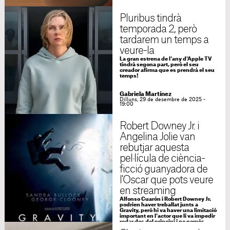
Pluribus tindrà
temporada 2, però
tardarem un temps a
veure-la
La gran estrena de l'any d'Apple TV
tindrà segona part, però el seu
creador afirma que es prendrà el seu
temps!
Gabriela Martínez
Dilluns, 29 de desembre de 2025 -
19:00
Robert Downey Jr. i
Angelina Jolie van
rebutjar aquesta
pel·lícula de ciència-
ficció guanyadora de
l'Oscar que pots veure
en streaming
Alfonso Cuarón i Robert Downey Jr.
podrien haver treballat junts a
Gravity, però hi va haver una limitació
important en l'actor que li va impedir
rodar des del principi i no només
perquè estava rodant "Els Venjadors"