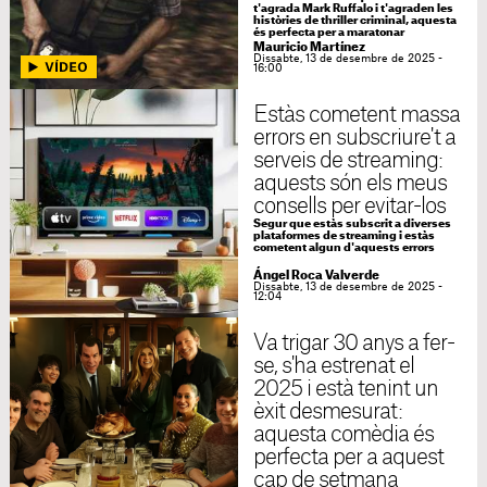
t'agrada Mark Ruffalo i t'agraden les
històries de thriller criminal, aquesta
és perfecta per a maratonar
Mauricio Martínez
Dissabte, 13 de desembre de 2025 -
16:00
Estàs cometent massa
errors en subscriure't a
serveis de streaming:
aquests són els meus
consells per evitar-los
Segur que estàs subscrit a diverses
plataformes de streaming i estàs
cometent algun d'aquests errors
Ángel Roca Valverde
Dissabte, 13 de desembre de 2025 -
12:04
Va trigar 30 anys a fer-
se, s'ha estrenat el
2025 i està tenint un
èxit desmesurat:
aquesta comèdia és
perfecta per a aquest
cap de setmana