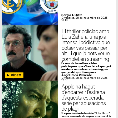
Sergio J. Ortiz
Divendres, 28 de novembre de 2025 -
18:10
El thriller policíac amb
Luis Zahera, una joia
intensa i addictiva que
potser vas passar per
alt… i que ja pots veure
complet en streaming
És una de les millors sèries
policíaques que s'han fet a Espanya i
ara deus veure-la en streaming per
menys del que t'imagines
Ángel Roca Valverde
Divendres, 28 de novembre de 2025 -
12:03
Apple ha hagut
d'endarrerir l'estrena
d'aquesta esperada
sèrie per acusacions
de plagi
¡La producció de la sèrie "The Hunt"
va ser acusada de copiar una novel·la