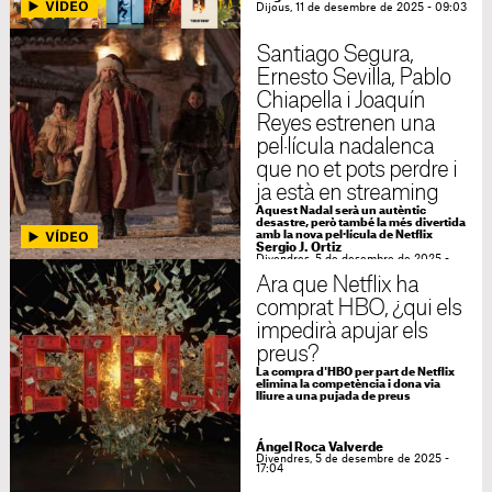
Dijous, 11 de desembre de 2025 - 09:03
Santiago Segura,
Ernesto Sevilla, Pablo
Chiapella i Joaquín
Reyes estrenen una
pel·lícula nadalenca
que no et pots perdre i
ja està en streaming
Aquest Nadal serà un autèntic
desastre, però també la més divertida
amb la nova pel·lícula de Netflix
Sergio J. Ortiz
Divendres, 5 de desembre de 2025 -
19:04
Ara que Netflix ha
comprat HBO, ¿qui els
impedirà apujar els
preus?
La compra d'HBO per part de Netflix
elimina la competència i dona via
lliure a una pujada de preus
Ángel Roca Valverde
Divendres, 5 de desembre de 2025 -
17:04