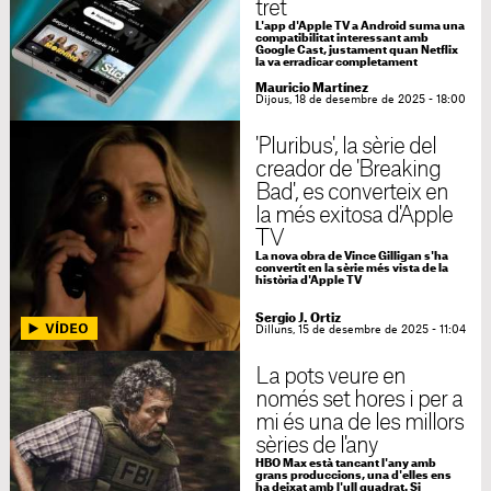
tret
L'app d'Apple TV a Android suma una
compatibilitat interessant amb
Google Cast, justament quan Netflix
la va erradicar completament
Mauricio Martínez
Dijous, 18 de desembre de 2025 - 18:00
'Pluribus', la sèrie del
creador de 'Breaking
Bad', es converteix en
la més exitosa d'Apple
TV
La nova obra de Vince Gilligan s'ha
convertit en la sèrie més vista de la
història d'Apple TV
Sergio J. Ortiz
Dilluns, 15 de desembre de 2025 - 11:04
La pots veure en
només set hores i per a
mi és una de les millors
sèries de l'any
HBO Max està tancant l'any amb
grans produccions, una d'elles ens
ha deixat amb l'ull quadrat. Si