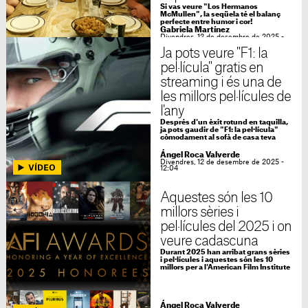
Si vas veure "Los Hermanos
McMullen", la seqüela té el balanç
perfecte entre humor i cor!
Gabriela Martínez
Divendres, 12 de desembre de 2025 -
17:00
Ja pots veure "F1: la
pel·lícula" gratis en
streaming i és una de
les millors pel·lícules de
l'any
Després d'un èxit rotund en taquilla,
ja pots gaudir de "F1: la pel·lícula"
còmodament al sofà de casa teva
Ángel Roca Valverde
Divendres, 12 de desembre de 2025 -
12:04
Aquestes són les 10
millors sèries i
pel·lícules del 2025 i on
veure cadascuna
Durant 2025 han arribat grans sèries
i pel·lícules i aquestes són les 10
millors per a l'American Film Institute
Ángel Roca Valverde