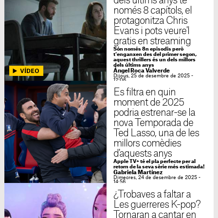
dels últims anys té
només 8 capítols, el
protagonitza Chris
Evans i pots veure'l
gratis en streaming
Són només 8n episodis però
t'enganxen des del primer segon,
aquest thrillers és un dels millors
dels últims anys
Ángel Roca Valverde
Dijous, 25 de desembre de 2025 -
12:06
Es filtra en quin
moment de 2025
podria estrenar-se la
nova Temporada de
Ted Lasso, una de les
millors comèdies
d'aquests anys
Apple TV+ té el pla perfecte per al
retorn de la seva sèrie més estimada!
Gabriela Martínez
Dimecres, 24 de desembre de 2025 -
14:56
¿Trobaves a faltar a
Les guerreres K-pop?
Tornaran a cantar en