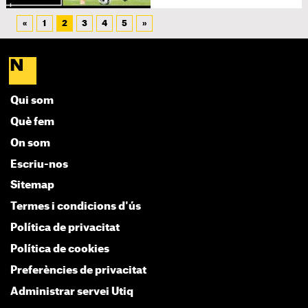
«
1
2
3
4
5
»
Qui som
Què fem
On som
Escriu-nos
Sitemap
Termes i condicions d'ús
Política de privacitat
Política de cookies
Preferències de privacitat
Administrar servei Utiq