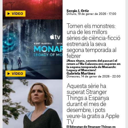
Sergio J. Ortiz
Dilluns, 19 de gener de 2026 - 17:00
Tornen els monstres:
una de les millors
sèries de ciència-ficció
estrenarà la seva
segona temporada al
febrer
¡Nous titans, secrets del passat i el
retorn a l'Illa Calavera ens esperen en
la segona temporada de Monarch:
Legacy of Monsters!
Gabriela Martínez
Dimecres, 14 de gener de 2026 - 22:00
Aquesta sèrie ha
superat Stranger
Things a Espanya
durant el mes de
desembre, i pots
veure-la gratis a Apple
TV
El lideratge de Stranger Things es