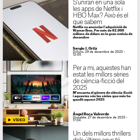
S'uniran en una sola
Mauricio Martínez
Dilluns, 29 de desembre de 2025 -
les apps de Netflix i
18:00
HBO Max? Això és el
que sabem
Netflix va anunciar l'adquisició de
Warner Bros. Per més de 82.000
milions de dòlars en la gran notícia de
desembre
Sergio J. Ortiz
Dilluns, 29 de desembre de 2025 -
12:00
Per a mi, aquestes han
estat les millors sèries
de ciència-ficció del
2025
M'encanta el gènere de ciència-ficció
i aquestes són les sèries que més he
gaudit aquest 2025
Ángel Roca Valverde
Dissabte, 27 de desembre de 2025 -
17:04
Un dels millors thrillers