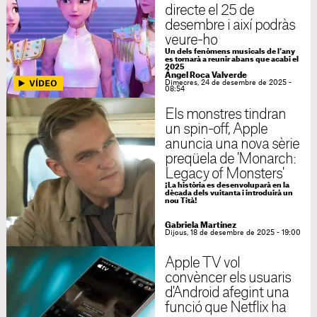
directe el 25 de
desembre i així podràs
veure-ho
Un dels fenòmens musicals de l'any
es tornarà a reunir abans que acabi el
2025
Ángel Roca Valverde
Dimecres, 24 de desembre de 2025 -
08:54
Els monstres tindran
un spin-off, Apple
anuncia una nova sèrie
preqüela de 'Monarch:
Legacy of Monsters'
¡La història es desenvoluparà en la
dècada dels vuitanta i introduirà un
nou Tità!
Gabriela Martínez
Dijous, 18 de desembre de 2025 - 19:00
Apple TV vol
convèncer els usuaris
d'Android afegint una
funció que Netflix ha