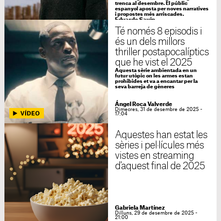
trenca al desembre. El públic
espanyol aposta per noves narratives
i propostes més arriscades.
Eduardo Savín
Dijous, 8 de gener de 2026 - 09:00
Té només 8 episodis i
és un dels millors
thriller postapocalíptics
que he vist el 2025
Aquesta sèrie ambientada en un
futur utòpic on les armes estan
prohibides et va a encantar per la
seva barreja de gèneres
Ángel Roca Valverde
Dimecres, 31 de desembre de 2025 -
17:04
Aquestes han estat les
sèries i pel·lícules més
vistes en streaming
d'aquest final de 2025
Gabriela Martínez
Dilluns, 29 de desembre de 2025 -
21:00