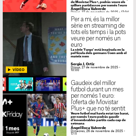
de Movistar Plus+, podràs veure els
millors partidassos per només 1 euro
Ángel Roca Valverde
Dijous, 27 de novembre de 2025 - 17:04
Per a mi, és la millor
sèrie en streaming de
tots els temps i la pots
veure per només un
euro
La sèrie 'Fargo' està inspirada en la
pel·lícula dels germans Coen amb el
mateix nom
Sergio J. Ortiz
Dijous, 27 de novembre de 2025 -
10:00
Gaudeix del millor
futbol durant un mes
per només 1 euro:
l'oferta de Movistar
Plus+ que no té sentit
Veure futbol mai havia estat tan barat,
per només 1 euro podràs gaudir
d'innombrables partits cada cap de
setmana
Ángel Roca Valverde
Dimecres, 26 de novembre de 2025 -
17:11