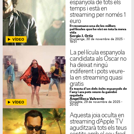
espanyola de tots els
temps i està en
streaming per només 1
euro
Et recomano una de les millors
pel·lícules que he vist en tota la meva
vida
Sergio J. Ortiz
Diumenge, 30 de novembre de 2025 -
19:01
La pel·lícula espanyola
candidata als Oscar no
ha deixat ningú
indiferent i pots veure-
la en streaming quasi
gratis
Es tracta d'un dels èxits espanyols de
l'any i ara pots veure-la gairebé
regalada
Ángel Roca Valverde
Dissabte, 29 de novembre de 2025 -
20:02
Aquesta joia oculta en
streaming d'Apple TV
aguditzarà tots els teus