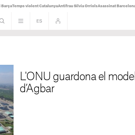
i Barça
Temps violent Catalunya
Antifrau Sílvia Orriols
Asassinat Barcelon
L'ONU guardona el model 
d’Agbar