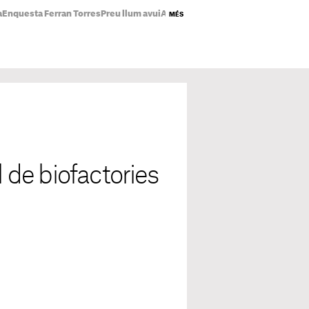
a
Enquesta Ferran Torres
Preu llum avui
Abdul El-Sayed
Incendi pis Badalo
MÉS
de biofactories