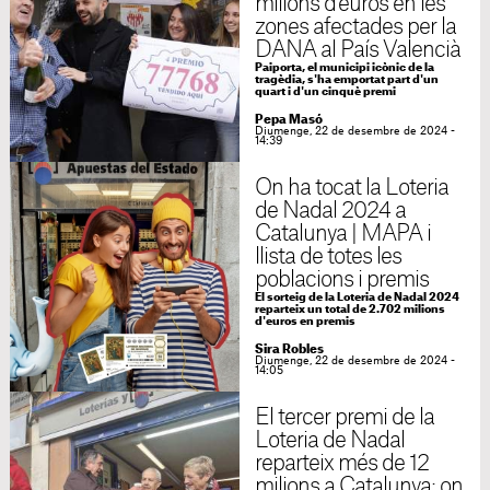
milions d'euros en les
zones afectades per la
DANA al País Valencià
Paiporta, el municipi icònic de la
tragèdia, s'ha emportat part d'un
quart i d'un cinquè premi
Pepa Masó
Diumenge, 22 de desembre de 2024 -
14:39
On ha tocat la Loteria
de Nadal 2024 a
Catalunya | MAPA i
llista de totes les
poblacions i premis
El sorteig de la Loteria de Nadal 2024
reparteix un total de 2.702 milions
d'euros en premis
Sira Robles
Diumenge, 22 de desembre de 2024 -
14:05
El tercer premi de la
Loteria de Nadal
reparteix més de 12
milions a Catalunya: on