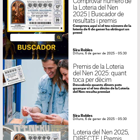
Comprovar número de
la Loteria del Nen
2025 | Buscador de
resultats i premis
Comprova aquí si el teu número de la
loteria de 6 de gener ha obtingut un
premi
Sira Robles
Dilluns, 6 de gener de 2025 - 05:30
Premis de la Loteria
del Nen 2025: quant
toca per dècim
Descobreix quants diners pots
guanyar si el teu dècim de la Loteria
del Nen resulta premiat
Sira Robles
Dilluns, 6 de gener de 2025 - 05:30
Loteria del Nen 2025,
DIRECTE | Premis,