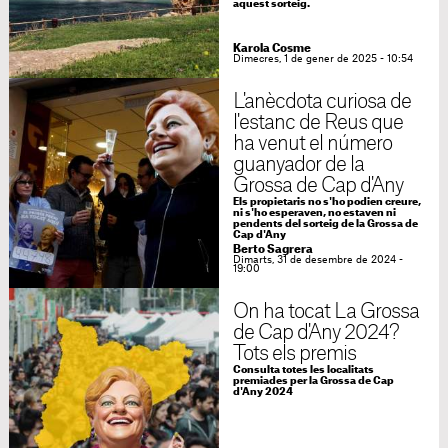
aquest sorteig.
Karola Cosme
Dimecres, 1 de gener de 2025 - 10:54
L'anècdota curiosa de
l'estanc de Reus que
ha venut el número
guanyador de la
Grossa de Cap d'Any
Els propietaris no s'ho podien creure,
ni s'ho esperaven, no estaven ni
pendents del sorteig de la Grossa de
Cap d'Any
Berto Sagrera
Dimarts, 31 de desembre de 2024 -
19:00
On ha tocat La Grossa
de Cap d'Any 2024?
Tots els premis
Consulta totes les localitats
premiades per la Grossa de Cap
d'Any 2024