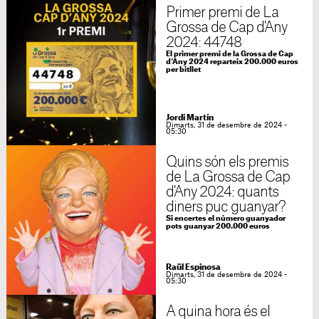
Primer premi de La
Grossa de Cap d'Any
2024: 44748
El primer premi de la Grossa de Cap
d'Any 2024 reparteix 200.000 euros
per bitllet
Jordi Martín
Dimarts, 31 de desembre de 2024 -
05:30
Quins són els premis
de La Grossa de Cap
d'Any 2024: quants
diners puc guanyar?
Si encertes el número guanyador
pots guanyar 200.000 euros
Raül Espinosa
Dimarts, 31 de desembre de 2024 -
05:30
A quina hora és el