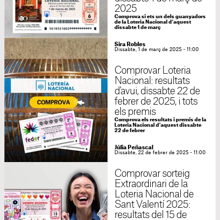
2025
Comprova si ets un dels guanyadors
de la Loteria Nacional d'aquest
dissabte 1 de març
Sira Robles
Dissabte, 1 de març de 2025 - 11:00
Comprovar Loteria
Nacional: resultats
d'avui, dissabte 22 de
febrer de 2025, i tots
els premis
Comprova els resultats i premis de la
Loteria Nacional d'aquest dissabte
22 de febrer
Júlia Peñascal
Dissabte, 22 de febrer de 2025 - 11:00
Comprovar sorteig
Extraordinari de la
Loteria Nacional de
Sant Valentí 2025:
resultats del 15 de