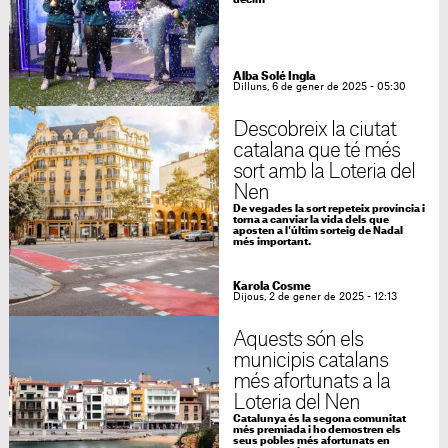
dècim
Alba Solé Ingla
Dilluns, 6 de gener de 2025 - 05:30
Descobreix la ciutat
catalana que té més
sort amb la Loteria del
Nen
De vegades la sort repeteix província i
torna a canviar la vida dels que
aposten a l'últim sorteig de Nadal
més important.
Karola Cosme
Dijous, 2 de gener de 2025 - 12:13
Aquests són els
municipis catalans
més afortunats a la
Loteria del Nen
Catalunya és la segona comunitat
més premiada i ho demostren els
seus pobles més afortunats en