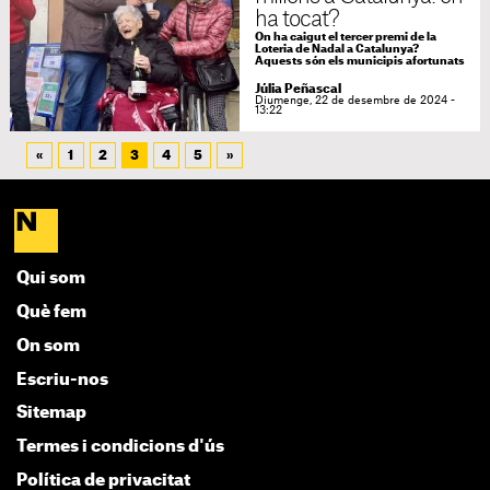
ha tocat?
On ha caigut el tercer premi de la
Loteria de Nadal a Catalunya?
Aquests són els municipis afortunats
Júlia Peñascal
Diumenge, 22 de desembre de 2024 -
13:22
«
1
2
3
4
5
»
Qui som
Què fem
On som
Escriu-nos
Sitemap
Termes i condicions d'ús
Política de privacitat