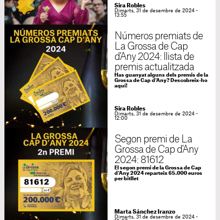
Sira Robles
Dimarts, 31 de desembre de 2024 -
13:55
Números premiats de
La Grossa de Cap
d'Any 2024: llista de
premis actualitzada
Has guanyat alguns dels premis de la
Grossa de Cap d'Any? Descobreix-ho
aquí!
Sira Robles
Dimarts, 31 de desembre de 2024 -
12:00
Segon premi de La
Grossa de Cap d'Any
2024: 81612
El segon premi de la Grossa de Cap
d'Any 2024 reparteix 65.000 euros
per bitllet
Marta Sánchez Iranzo
Dimarts, 31 de desembre de 2024 -