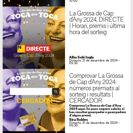
10:00
La Grossa de Cap
d'Any 2024, DIRECTE
| Horari, premis i última
hora del sorteig
Alba Solé Ingla
Dimarts, 31 de desembre de 2024 -
05:30
Comprovar La Grossa
de Cap d'Any 2024:
números premiats al
sorteig i resultats |
CERCADOR
Comprova La Grossa de Cap d'Any
2024 aquí. En pocs segons sabràs si
has resultat guanyador o guanyadora
d'algun premi.
Sira Robles
Dimarts, 31 de desembre de 2024 -
05:30