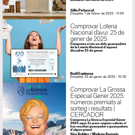
dissabte 1 de febrer de 2025
Júlia Peñascal
Dissabte, 1 de febrer de 2025 - 11:00
Comprovar Loteria
Nacional d'avui: 25 de
gener de 2025
Comprova si ets un dels guanyadors
de la Loteria Nacional d'aquest
dissabte 25 de gener
Raül Espinosa
Dissabte, 25 de gener de 2025 - 10:30
Comprovar La Grossa
Especial Gener 2025:
números premiats al
sorteig i resultats |
CERCADOR
Comprova La Grossa Especial Gener
2025 aquí. En pocs segons sabràs si
has resultat guanyador o guanyadora
d'algun premi
Sira Robles
/
Malena Ramajo