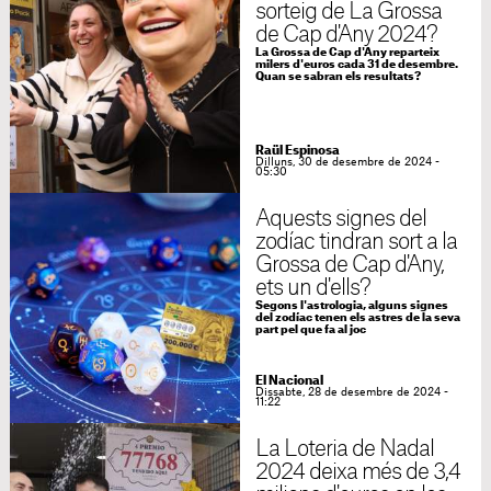
sorteig de La Grossa
de Cap d'Any 2024?
La Grossa de Cap d'Any reparteix
milers d'euros cada 31 de desembre.
Quan se sabran els resultats?
Raül Espinosa
Dilluns, 30 de desembre de 2024 -
05:30
Aquests signes del
zodíac tindran sort a la
Grossa de Cap d'Any,
ets un d'ells?
Segons l'astrologia, alguns signes
del zodíac tenen els astres de la seva
part pel que fa al joc
El Nacional
Dissabte, 28 de desembre de 2024 -
11:22
La Loteria de Nadal
2024 deixa més de 3,4