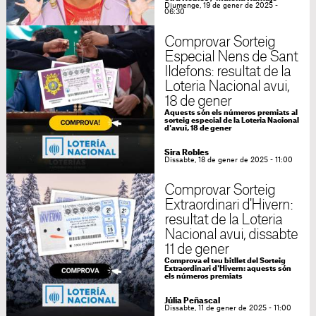
Diumenge, 19 de gener de 2025 -
06:30
Comprovar Sorteig
Especial Nens de Sant
Ildefons: resultat de la
Loteria Nacional avui,
18 de gener
Aquests són els números premiats al
sorteig especial de la Loteria Nacional
d'avui, 18 de gener
Sira Robles
Dissabte, 18 de gener de 2025 - 11:00
Comprovar Sorteig
Extraordinari d'Hivern:
resultat de la Loteria
Nacional avui, dissabte
11 de gener
Comprova el teu bitllet del Sorteig
Extraordinari d'Hivern: aquests són
els números premiats
Júlia Peñascal
Dissabte, 11 de gener de 2025 - 11:00