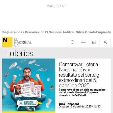
Segueix-nos a Discover
Joc El Nacional
Antifrau Sílvia Orriols
Enquesta F
Loteries
Comprovar Loteria
Nacional d'avui:
resultats del sorteig
extraordinari del 5
d'abril de 2025
Comprova si ets un dels guanyadors
de la Loteria Nacional d'aquest
dissabte dia 5 d'abril
Júlia Peñascal
Dissabte, 5 d'abril de 2025 - 12:30