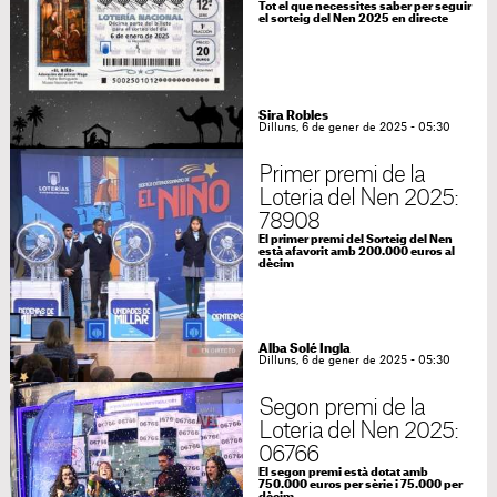
Tot el que necessites saber per seguir
el sorteig del Nen 2025 en directe
Sira Robles
Dilluns, 6 de gener de 2025 - 05:30
Primer premi de la
Loteria del Nen 2025:
78908
El primer premi del Sorteig del Nen
està afavorit amb 200.000 euros al
dècim
Alba Solé Ingla
Dilluns, 6 de gener de 2025 - 05:30
Segon premi de la
Loteria del Nen 2025:
06766
El segon premi està dotat amb
750.000 euros per sèrie i 75.000 per