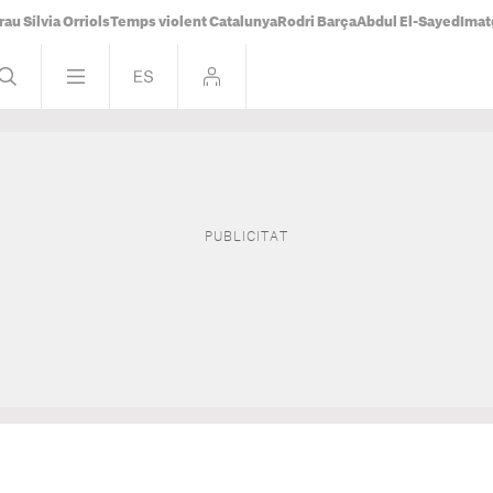
rau Sílvia Orriols
Temps violent Catalunya
Rodri Barça
Abdul El-Sayed
Imat