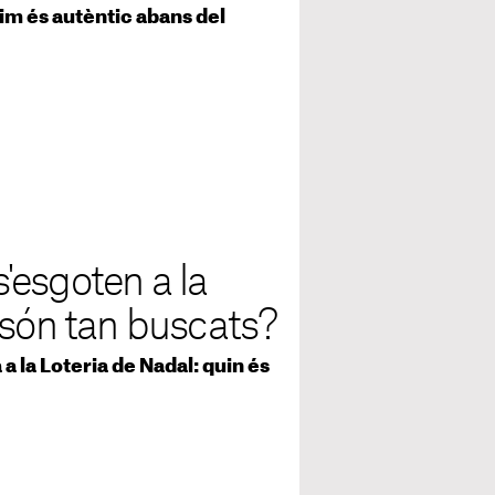
cim és autèntic abans del
'esgoten a la
 són tan buscats?
 la Loteria de Nadal: quin és