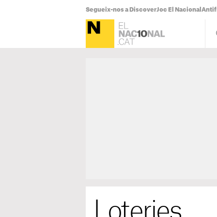
Segueix-nos a Discover
Joc El Nacional
Antif
Loteries