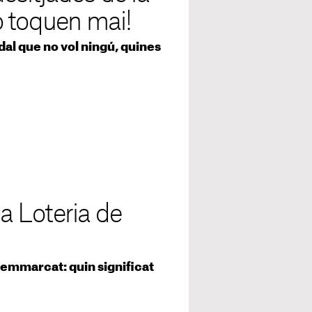
o toquen mai!
dal que no vol ningú, quines
la Loteria de
 emmarcat: quin significat