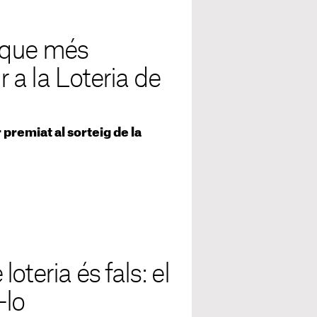
 que més
r a la Loteria de
premiat al sorteig de la
teria és fals: el
-lo