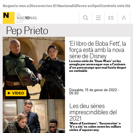
Segueix-nos a Discover
Joc El Nacional
Ulleres eclipsi
Controls vols Itàli
Pep Prieto
'El libro de Boba Fett', la
força està amb la nova
sèrie de Disney
La nova sèrie de 'Staw Wars' se les
arregla per arrossegar-nos a l’univers
d’un personatge que mai havia tingut
un veritable
Dissabte, 15 de gener de 2022 -
05:30
Les deu sèries
imprescindibles del
2021
'Mare of Easttown', 'Succession' o
'It's a sin' es colen entre les millors
sèries d'aquest any