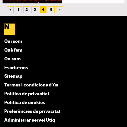
«
1
2
3
4
5
»
Qui som
Què fem
On som
Escriu-nos
Sitemap
Termes i condicions d'ús
Política de privacitat
Política de cookies
Preferències de privacitat
Administrar servei Utiq