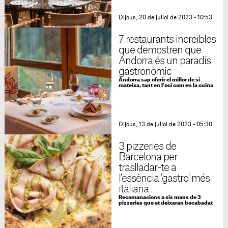
Dijous, 20 de juliol de 2023 - 10:53
7 restaurants increïbles
que demostren que
Andorra és un paradís
gastronòmic
Andorra sap oferir el millor de si
mateixa, tant en l'oci com en la cuina
Dijous, 13 de juliol de 2023 - 05:30
3 pizzeries de
Barcelona per
traslladar-te a
l'essència 'gastro' més
italiana
Recomanacions a sis mans de 3
pizzeries que et deixaran bocabadat