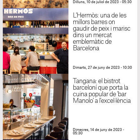
Dilluns, 10 de juliol de 2023 - 05:30
L'Hermòs: una de les
millors barres on
gaudir de peix i marisc
dins un mercat
emblemàtic de
Barcelona
Dimarts, 27 de juny de 2023 - 10:30
Tangana: el bistrot
barceloní que porta la
cuina popular de 'bar
Manolo' a l'excel·lència
Dimecres, 14 de juny de 2023 -
05:30