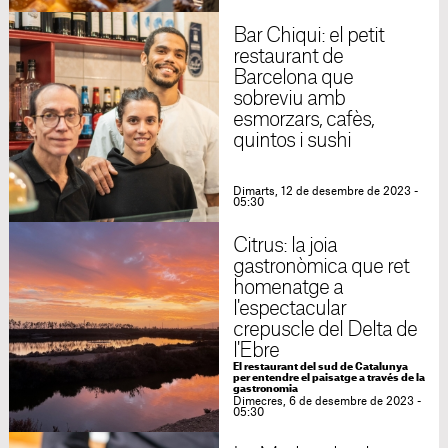
Bar Chiqui: el petit
restaurant de
Barcelona que
sobreviu amb
esmorzars, cafès,
quintos i sushi
Dimarts, 12 de desembre de 2023 -
05:30
Citrus: la joia
gastronòmica que ret
homenatge a
l'espectacular
crepuscle del Delta de
l'Ebre
El restaurant del sud de Catalunya
per entendre el paisatge a través de la
gastronomia
Dimecres, 6 de desembre de 2023 -
05:30