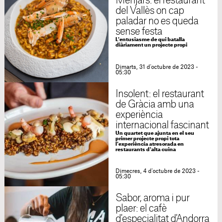
Menjars: el restaurant
del Vallès on cap
paladar no es queda
sense festa
L'entusiasme de qui batalla
diàriament un projecte propi
Dimarts, 31 d'octubre de 2023 -
05:30
Insolent: el restaurant
de Gràcia amb una
experiència
internacional fascinant
Un quartet que ajunta en el seu
primer projecte propi tota
l'experiència atresorada en
restaurants d'alta cuina
Dimecres, 4 d'octubre de 2023 -
05:30
Sabor, aroma i pur
plaer: el cafè
d'especialitat d'Andorra