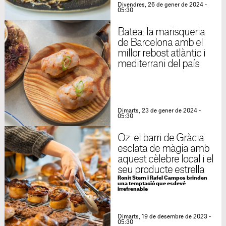
Divendres, 26 de gener de 2024 -
05:30
Batea: la marisqueria
de Barcelona amb el
millor rebost atlàntic i
mediterrani del país
Dimarts, 23 de gener de 2024 -
05:30
Oz: el barri de Gràcia
esclata de màgia amb
aquest cèlebre local i el
seu producte estrella
Ronit Stern i Rafel Campos brinden
una temptació que esdevé
irrefrenable
Dimarts, 19 de desembre de 2023 -
05:30