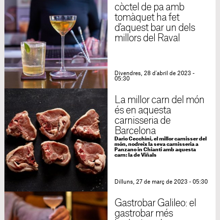
còctel de pa amb
tomàquet ha fet
d'aquest bar un dels
millors del Raval
Divendres, 28 d'abril de 2023 -
05:30
La millor carn del món
és en aquesta
carnisseria de
Barcelona
Dario Cecchini, el millor carnisser del
món, nodreix la seva carnisseria a
Panzano in Chianti amb aquesta
carn: la de Viñals
Dilluns, 27 de març de 2023 - 05:30
Gastrobar Galileo: el
gastrobar més