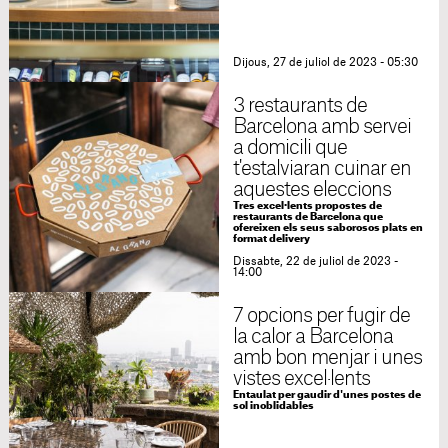
Dijous, 27 de juliol de 2023 - 05:30
3 restaurants de
Barcelona amb servei
a domicili que
t'estalviaran cuinar en
aquestes eleccions
Tres excel·lents propostes de
restaurants de Barcelona que
ofereixen els seus saborosos plats en
format delivery
Dissabte, 22 de juliol de 2023 -
14:00
7 opcions per fugir de
la calor a Barcelona
amb bon menjar i unes
vistes excel·lents
Entaulat per gaudir d'unes postes de
sol inoblidables