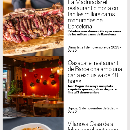
La Madurada: el
restaurant d'Horta on
fan les millors carns
madurades de
Barcelona
Paladars més democràtics per a una
de les millors carns de Barcelona
Dimarts, 21 de novembre de 2023 -
05:30
Oaxaca: el restaurant
de Barcelona amb una
carta exclusiva de 48
hores
Joan Bagur dissenya uns plats
exquisits que es podran degustar
fins al 3 de novembre
Dijous, 2 de novembre de 2023 -
05:30
Vilanova Casa dels