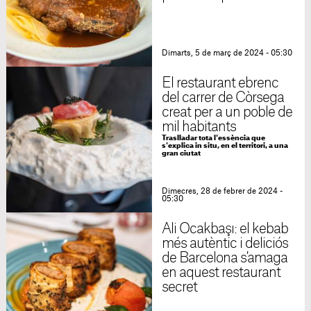
Dimarts, 5 de març de 2024 - 05:30
El restaurant ebrenc
del carrer de Còrsega
creat per a un poble de
mil habitants
Traslladar tota l'essència que
s'explica in situ, en el territori, a una
gran ciutat
Dimecres, 28 de febrer de 2024 -
05:30
Ali Ocakbaşı: el kebab
més autèntic i deliciós
de Barcelona s'amaga
en aquest restaurant
secret