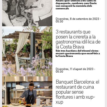
Abans que l'atenció a les sales es
depauperés, cambrers com Gavin
van conquerir la memòria dels
comensals
Divendres, 8 de setembre de 2023 -
05:30
3 restaurants que
posen la cirereta a la
gastronomia idíl·lica de
la Costa Brava
Són tres bastions del trinomi vistes-
encant-gastronomia que excel·leix a
la Costa Brava
Divendres, 11 d'agost de 2023 -
05:30
Banquet Barcelona: el
restaurant de cuina
popular sense
floritures i amb xup-
xup