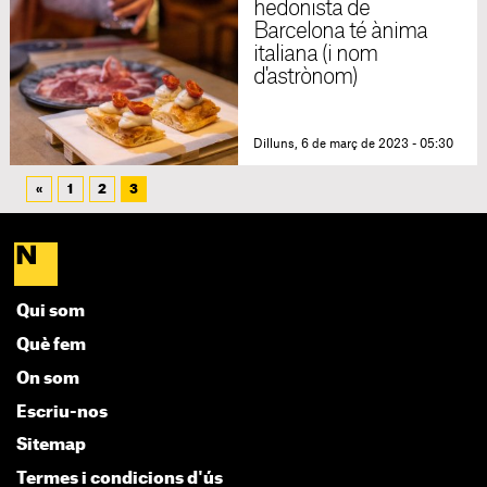
hedonista de
Barcelona té ànima
italiana (i nom
d'astrònom)
Dilluns, 6 de març de 2023 - 05:30
«
1
2
3
Qui som
Què fem
On som
Escriu-nos
Sitemap
Termes i condicions d'ús