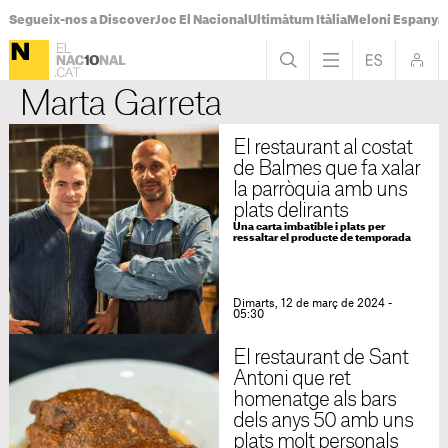
Segueix-nos a Discover
Joc El Nacional
Ultimàtum Itàlia
Meloni Espanya
Marta Garreta
El restaurant al costat
de Balmes que fa xalar
la parròquia amb uns
plats delirants
Una carta imbatible i plats per
ressaltar el producte de temporada
Dimarts, 12 de març de 2024 -
05:30
El restaurant de Sant
Antoni que ret
homenatge als bars
dels anys 50 amb uns
plats molt personals