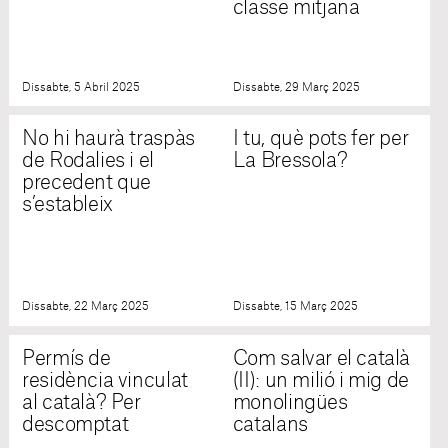
classe mitjana
Dissabte, 5 Abril 2025
Dissabte, 29 Març 2025
No hi haurà traspàs
I tu, què pots fer per
de Rodalies i el
La Bressola?
precedent que
s’estableix
Dissabte, 22 Març 2025
Dissabte, 15 Març 2025
Permís de
Com salvar el català
residència vinculat
(II): un milió i mig de
al català? Per
monolingües
descomptat
catalans