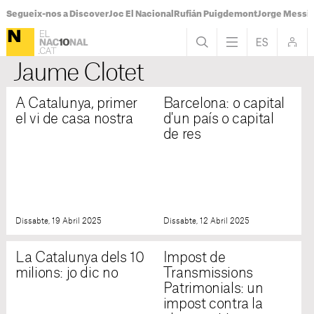
Segueix-nos a Discover
Joc El Nacional
Rufián Puigdemont
Jorge Messi
Jaume Clotet
A Catalunya, primer
Barcelona: o capital
el vi de casa nostra
d'un país o capital
de res
Dissabte, 19 Abril 2025
Dissabte, 12 Abril 2025
La Catalunya dels 10
Impost de
milions: jo dic no
Transmissions
Patrimonials: un
impost contra la