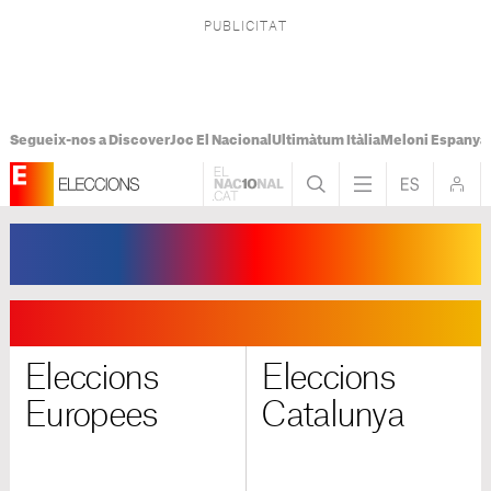
Segueix-nos a Discover
Joc El Nacional
Ultimàtum Itàlia
Meloni Espanya
Eleccions
Eleccions
Europees
Catalunya