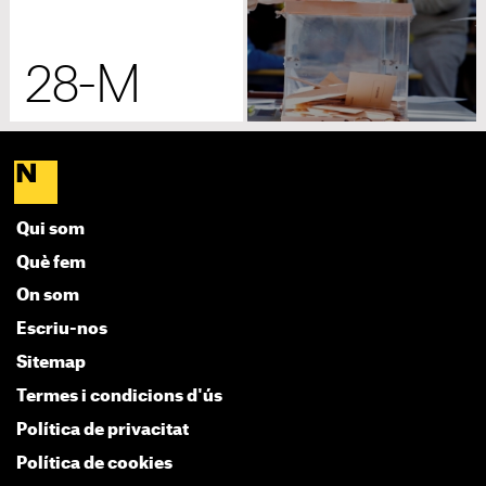
28-M
Qui som
Què fem
On som
Escriu-nos
Sitemap
Termes i condicions d'ús
Política de privacitat
Política de cookies