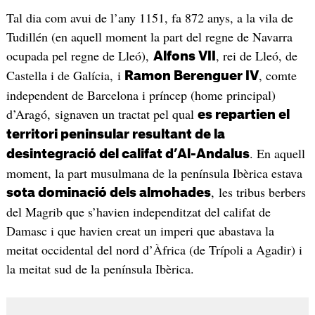
Tal dia com avui de l’any 1151, fa 872 anys, a la vila de
Tudillén (en aquell moment la part del regne de Navarra
ocupada pel regne de Lleó),
, rei de Lleó, de
Alfons VII
Castella i de Galícia, i
, comte
Ramon Berenguer IV
independent de Barcelona i príncep (home principal)
d’Aragó, signaven un tractat pel qual
es repartien el
territori peninsular resultant de la
. En aquell
desintegració del califat d’Al-Andalus
moment, la part musulmana de la península Ibèrica estava
, les tribus berbers
sota dominació dels almohades
del Magrib que s’havien independitzat del califat de
Damasc i que havien creat un imperi que abastava la
meitat occidental del nord d’Àfrica (de Trípoli a Agadir) i
la meitat sud de la península Ibèrica.