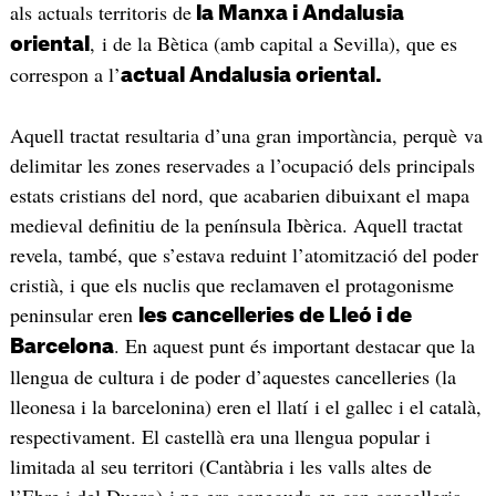
als actuals territoris de
la Manxa i Andalusia
, i de la Bètica (amb capital a Sevilla), que es
oriental
correspon a l’
actual Andalusia oriental.
Aquell tractat resultaria d’una gran importància, perquè va
delimitar les zones reservades a l’ocupació dels principals
estats cristians del nord, que acabarien dibuixant el mapa
medieval definitiu de la península Ibèrica. Aquell tractat
revela, també, que s’estava reduint l’atomització del poder
cristià, i que els nuclis que reclamaven el protagonisme
peninsular eren
les cancelleries de Lleó i de
. En aquest punt és important destacar que la
Barcelona
llengua de cultura i de poder d’aquestes cancelleries (la
lleonesa i la barcelonina) eren el llatí i el gallec i el català,
respectivament. El castellà era una llengua popular i
limitada al seu territori (Cantàbria i les valls altes de
l’Ebre i del Duero) i no era coneguda en cap cancelleria.