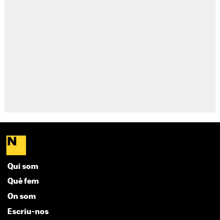
Qui som
Què fem
On som
Escriu-nos