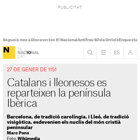
Segueix-nos a Discover
Joc El Nacional
Antifrau Sílvia Orriols
Enquesta F
27 DE GENER DE 1151
Catalans i lleonesos es
reparteixen la península
Ibèrica
Barcelona, de tradició carolíngia, i Lleó, de tradició
visigòtica, esdevenien els nuclis del món cristià
peninsular
Marc Pons
Foto:
Wikimedia