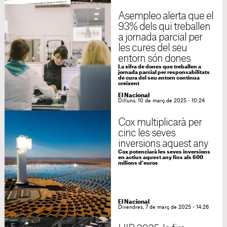
Asempleo alerta que el
93% dels qui treballen
a jornada parcial per
les cures del seu
entorn són dones
La xifra de dones que treballen a
jornada parcial per responsabilitats
de cura del seu entorn continua
creixent
El Nacional
Dilluns, 10 de març de 2025 - 10:24
Cox multiplicarà per
cinc les seves
inversions aquest any
Cox potenciarà les seves inversions
en actius aquest any fins als 600
milions d'euros
El Nacional
Divendres, 7 de març de 2025 - 14:26