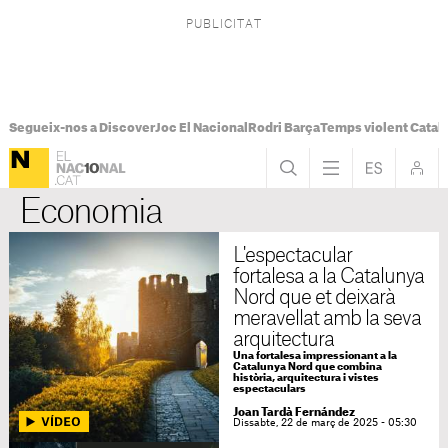
Segueix-nos a Discover
Joc El Nacional
Rodri Barça
Temps violent Catal
Economia
L'espectacular
fortalesa a la Catalunya
Nord que et deixarà
meravellat amb la seva
arquitectura
Una fortalesa impressionant a la
Catalunya Nord que combina
història, arquitectura i vistes
espectaculars
Joan Tardà Fernández
Dissabte, 22 de març de 2025 - 05:30