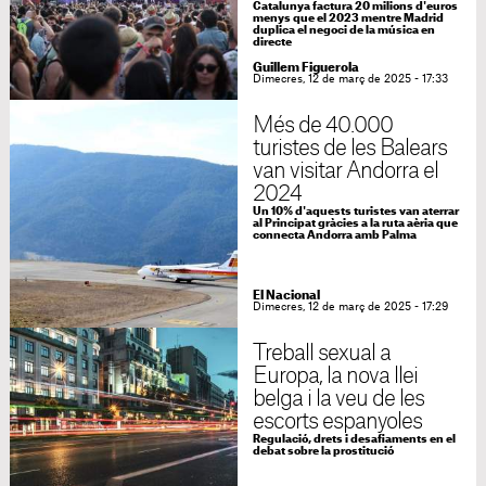
Catalunya factura 20 milions d'euros
menys que el 2023 mentre Madrid
duplica el negoci de la música en
directe
Guillem Figuerola
Dimecres, 12 de març de 2025 - 17:33
Més de 40.000
turistes de les Balears
van visitar Andorra el
2024
Un 10% d'aquests turistes van aterrar
al Principat gràcies a la ruta aèria que
connecta Andorra amb Palma
El Nacional
Dimecres, 12 de març de 2025 - 17:29
Treball sexual a
Europa, la nova llei
belga i la veu de les
escorts espanyoles
Regulació, drets i desafiaments en el
debat sobre la prostitució