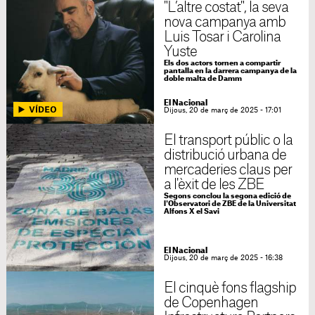
"L’altre costat", la seva
nova campanya amb
Luis Tosar i Carolina
Yuste
Els dos actors tornen a compartir
pantalla en la darrera campanya de la
doble malta de Damm
El Nacional
Dijous, 20 de març de 2025 - 17:01
El transport públic o la
distribució urbana de
mercaderies claus per
a l'èxit de les ZBE
Segons conclou la segona edició de
l'Observatori de ZBE de la Universitat
Alfons X el Savi
El Nacional
Dijous, 20 de març de 2025 - 16:38
El cinquè fons flagship
de Copenhagen