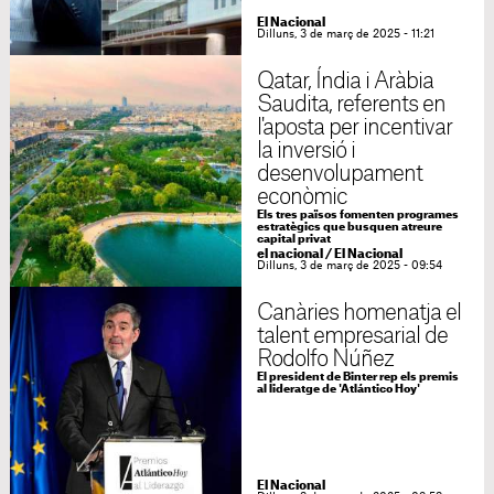
El Nacional
Dilluns, 3 de març de 2025 - 11:21
Qatar, Índia i Aràbia
Saudita, referents en
l'aposta per incentivar
la inversió i
desenvolupament
econòmic
Els tres països fomenten programes
estratègics que busquen atreure
capital privat
el nacional
/
El Nacional
Dilluns, 3 de març de 2025 - 09:54
Canàries homenatja el
talent empresarial de
Rodolfo Núñez
El president de Binter rep els premis
al lideratge de 'Atlántico Hoy'
El Nacional