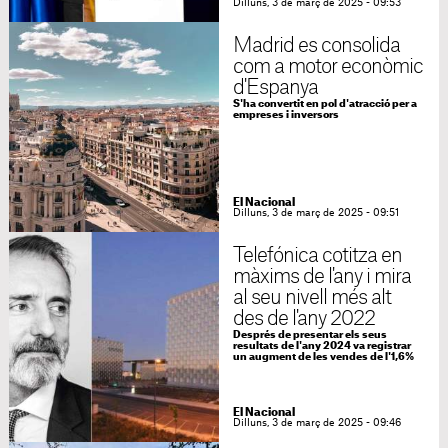
Dilluns, 3 de març de 2025 - 09:53
Madrid es consolida
com a motor econòmic
d'Espanya
S'ha convertit en pol d'atracció per a
empreses i inversors
El Nacional
Dilluns, 3 de març de 2025 - 09:51
Telefónica cotitza en
màxims de l'any i mira
al seu nivell més alt
des de l'any 2022
Després de presentar els seus
resultats de l'any 2024 va registrar
un augment de les vendes de l'1,6%
El Nacional
Dilluns, 3 de març de 2025 - 09:46