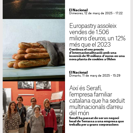
El Nacional
Dimecres, 12 de març de 2025 - 17:22
Europastry assoleix
vendes de 1.506
milions d'euros, un 12%
més que el 2023
Continua el seu procés
d'internacionalització amb una
inversió de 19 milions d'euros en una
nova planta de cookies a Olden
El Nacional
Dimarts, 11 de març de 2025 - 15:29
Així és Serafí,
l'empresa familiar
catalana que ha seduït
multinacionals d'arreu
del món
Serafí ha passat de ser un negoci
local de Terrassa a una empresa que
treballa per a grans corporacions