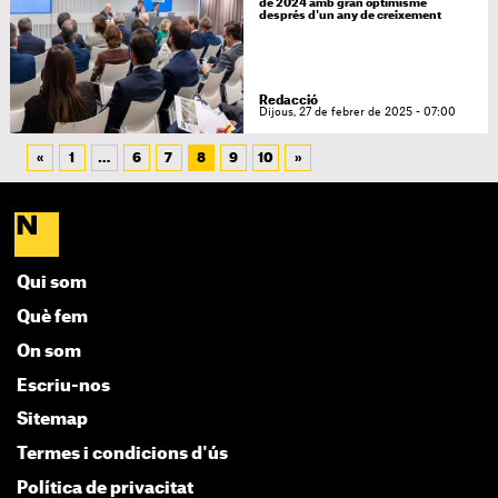
de 2024 amb gran optimisme
després d'un any de creixement
Redacció
Dijous, 27 de febrer de 2025 - 07:00
«
1
…
6
7
8
9
10
»
Qui som
Què fem
On som
Escriu-nos
Sitemap
Termes i condicions d'ús
Política de privacitat