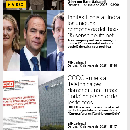
Ofert per Banc Sabadell
Dimarts, 11 de març de 2025 - 08:00
Inditex, Logista i Indra,
les úniques
companyies del Ibex-
35 sense deute net
Tres companyies han aconseguit
tancar l'últim exercici amb una
posició de caixa neta positiva
El Nacional
Dilluns, 10 de març de 2025 - 15:56
CCOO s'uneix a
Telefónica per
demanar una Europa
"forta" en el sector de
les telecos
CCOO ha emès un comunicat en el
qual s'ha posicionat a favor d'una
"Europa forta en l'àmbit tecnològic"
El Nacional
Dilluns, 10 de març de 2025 - 15:47