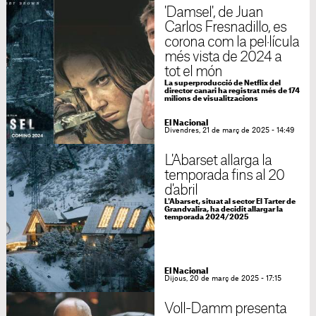
'Damsel', de Juan
Carlos Fresnadillo, es
corona com la pel·lícula
més vista de 2024 a
tot el món
La superproducció de Netflix del
director canari ha registrat més de 174
milions de visualitzacions
El Nacional
Divendres, 21 de març de 2025 - 14:49
L'Abarset allarga la
temporada fins al 20
d'abril
L'Abarset, situat al sector El Tarter de
Grandvalira, ha decidit allargar la
temporada 2024/2025
El Nacional
Dijous, 20 de març de 2025 - 17:15
Voll-Damm presenta