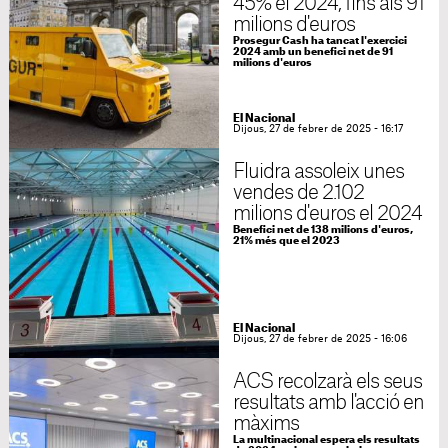
45% el 2024, fins als 91
milions d'euros
Prosegur Cash ha tancat l'exercici
2024 amb un benefici net de 91
milions d'euros
El Nacional
Dijous, 27 de febrer de 2025 - 16:17
Fluidra assoleix unes
vendes de 2.102
milions d'euros el 2024
Benefici net de 138 milions d'euros,
21% més que el 2023
El Nacional
Dijous, 27 de febrer de 2025 - 16:06
ACS recolzarà els seus
resultats amb l'acció en
màxims
La multinacional espera els resultats