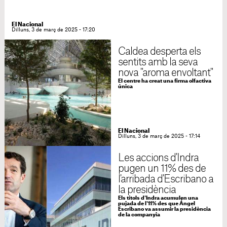
El Nacional
Dilluns, 3 de març de 2025 - 17:20
Caldea desperta els
sentits amb la seva
nova "aroma envoltant"
El centre ha creat una firma olfactiva
única
El Nacional
Dilluns, 3 de març de 2025 - 17:14
Les accions d'Indra
pugen un 11% des de
l'arribada d'Escribano a
la presidència
Els títols d'Indra acumulen una
pujada de l'11% des que Ángel
Escribano va assumir la presidència
de la companyia