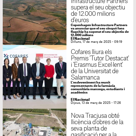
Infrastructure Partners
supera el seu objectiu
de 12.000 milions
d'euros
Copenhagen Infrastructure Partners
va anunciar que el seu cinquè fons
flagship ha superat el seu objectiu de
12.000 milions
El Nacional
Dilluns, 17 de març de 2025 - 09:19
Cofares lliura els
Premis 'Tutor Destacat'
i 'Erasmus Excel·lent'
de la Universitat de
Salamanca
L'esdeveniment ha reunit
representants de la farmàcia
comunitària manxega, estudiants i
acadèmics
El Nacional
Dijous, 13 de març de 2025 - 17:26
Nova Tracjusa obté
llicència d'obres de la
seva planta de
gasificació per a la