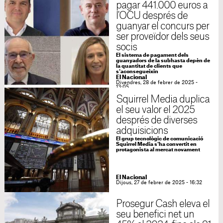
pagar 441.000 euros a
l'OCU després de
guanyar el concurs per
ser proveïdor dels seus
socis
El sistema de pagament dels
guanyadors de la subhasta depèn de
la quantitat de clients que
s'aconsegueixin
El Nacional
Divendres, 28 de febrer de 2025 -
13:05
Squirrel Media duplica
el seu valor el 2025
després de diverses
adquisicions
El grup tecnològic de comunicació
Squirrel Media s'ha convertit en
protagonista al mercat novament
El Nacional
Dijous, 27 de febrer de 2025 - 16:32
Prosegur Cash eleva el
seu benefici net un