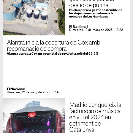
gestió de purins
És clau per a la gestió sostenible de
les dejeccions ramaderes a la
comarca de Les Garrigues
El Nacional
Dimecres, 12 de març de 2025 - 18:22
Alantra inicia la cobertura de Cox amb
recomanació de compra
Alantra atorga a Cox un potencial de revalorització del 63,3%
El Nacional
Dimecres, 12 de març de 2025 - 17:45
Madrid conquereix la
facturació de música
en viu el 2024 en
detriment de
Catalunya