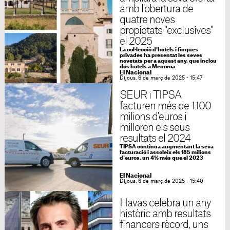
amb l'obertura de
quatre noves
propietats "exclusives"
el 2025
La col·lecció d'hotels i finques
privades ha presentat les seves
novetats per a aquest any, que inclou
dos hotels a Menorca
El Nacional
Dijous, 6 de març de 2025 - 15:47
SEUR i TIPSA
facturen més de 1.100
milions d'euros i
milloren els seus
resultats el 2024
TIPSA continua augmentant la seva
facturació i assoleix els 185 milions
d'euros, un 4% més que el 2023
El Nacional
Dijous, 6 de març de 2025 - 15:40
Havas celebra un any
històric amb resultats
financers rècord, uns