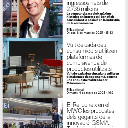
ingressos nets de
2.736 milions
La companyia assoleix màxims
històrics en ingressos i beneficis,
consolidant la posició en la indústria
de la comunicació
El Nacional
Dijous, 6 de març de 2025 - 15:33
Vuit de cada deu
consumidors utilitzen
plataformes de
compravenda de
productes utilitzats
Vuit de cada deu ciutadans utilitzen
plataformes de segona mà, segons
una enquesta realitzada per
Milanuncios
El Nacional
Dimarts, 4 de març de 2025 - 16:21
El Rei coneix en el
MWC les propostes
dels 'gegants' de la
innovació: GSMA,