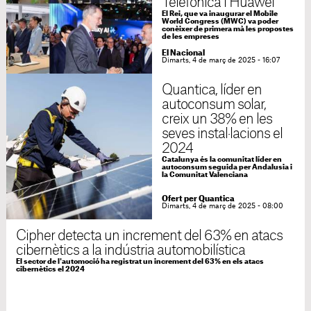
Telefónica i Huawei
El Rei, que va inaugurar el Mobile
World Congress (MWC) va poder
conèixer de primera mà les propostes
de les empreses
El Nacional
Dimarts, 4 de març de 2025 - 16:07
Quantica, líder en
autoconsum solar,
creix un 38% en les
seves instal·lacions el
2024
Catalunya és la comunitat líder en
autoconsum seguida per Andalusia i
la Comunitat Valenciana
Ofert per Quantica
Dimarts, 4 de març de 2025 - 08:00
Cipher detecta un increment del 63% en atacs
cibernètics a la indústria automobilística
El sector de l'automoció ha registrat un increment del 63% en els atacs
cibernètics el 2024