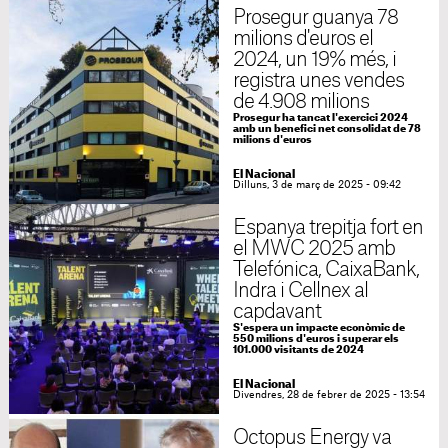
Prosegur guanya 78
milions d'euros el
2024, un 19% més, i
registra unes vendes
de 4.908 milions
Prosegur ha tancat l'exercici 2024
amb un benefici net consolidat de 78
milions d'euros
El Nacional
Dilluns, 3 de març de 2025 - 09:42
Espanya trepitja fort en
el MWC 2025 amb
Telefónica, CaixaBank,
Indra i Cellnex al
capdavant
S'espera un impacte econòmic de
550 milions d'euros i superar els
101.000 visitants de 2024
El Nacional
Divendres, 28 de febrer de 2025 - 13:54
Octopus Energy va