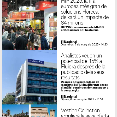
HIP 2025, la fira
europea més gran de
solucions Horeca,
deixarà un impacte de
84 milions
HIP 2025 reunirà més de 50.000
professionals de l'hostaleria
El Nacional
Divendres, 7 de març de 2025 - 14:23
Analistes veuen un
potencial del 15% a
Fluidra després de la
publicació dels seus
resultats
Després de la presentació de
resultats de Fluidra diferents cases
d'anàlisi continuen donant suport a
la companyia
El Nacional
Dijous, 6 de març de 2025 - 15:54
Vestige Collection
amplíará la seva oferta