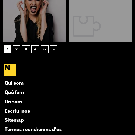
1
2
3
4
5
»
Qui som
Què fem
On som
Escriu-nos
Sitemap
Termes i condicions d'ús