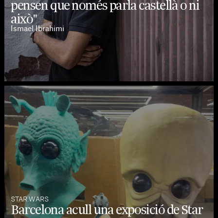
pensen que només parla castellà o ni
això"
Ismael Ibrahimi
STAR WARS
Barcelona acull una exposició de Star