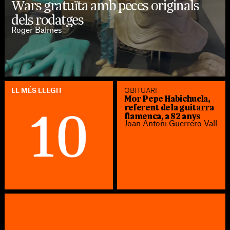
Wars gratuïta amb peces originals
dels rodatges
Roger Balmes
EL MÉS LLEGIT
OBITUARI
Mor Pepe Habichuela,
referent de la guitarra
flamenca, a 82 anys
Joan Antoni Guerrero Vall