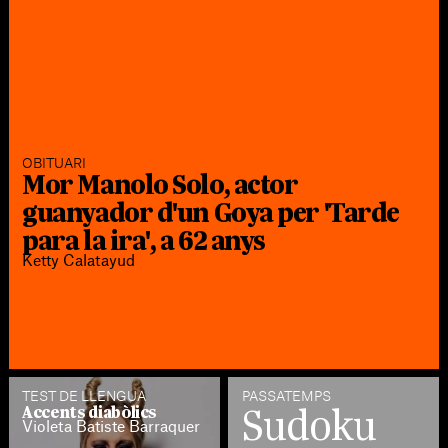
OBITUARI
Mor Manolo Solo, actor
guanyador d'un Goya per 'Tarde
para la ira', a 62 anys
Ketty Calatayud
TEST DE LLENGUA
PASSATEMPS
Sudoku
Accents diabòlics
Violeta Batiste Barraquer