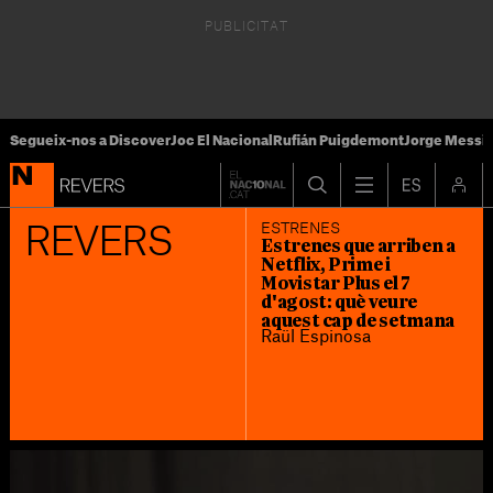
Segueix-nos a Discover
Joc El Nacional
Rufián Puigdemont
Jorge Messi
ESTRENES
REVERS
Estrenes que arriben a
Netflix, Prime i
Movistar Plus el 7
d'agost: què veure
aquest cap de setmana
Raül Espinosa