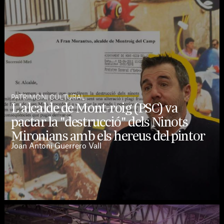
PATRIMONI CULTURAL
L'alcalde de Mont-roig (PSC) va
pactar la "destrucció" dels Ninots
Mironians amb els hereus del pintor
Joan Antoni Guerrero Vall