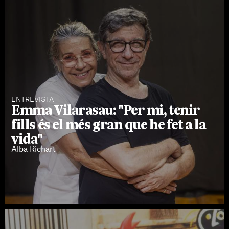
ENTREVISTA
Emma Vilarasau: "Per mi, tenir
fills és el més gran que he fet a la
vida"
Alba Richart