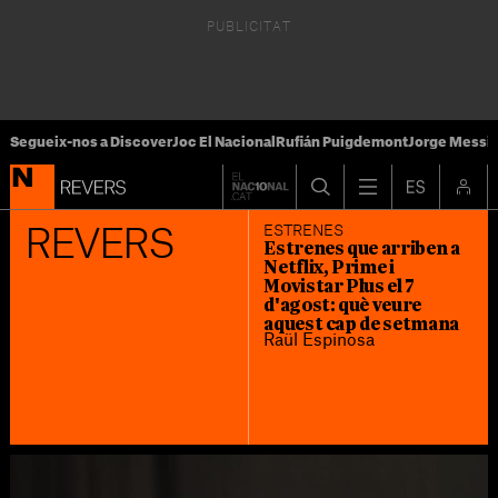
Segueix-nos a Discover
Joc El Nacional
Rufián Puigdemont
Jorge Messi
ESTRENES
REVERS
Estrenes que arriben a
Netflix, Prime i
Movistar Plus el 7
d'agost: què veure
aquest cap de setmana
Raül Espinosa