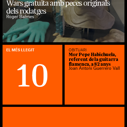
Wars gratuïta amb peces originals
dels rodatges
Roger Balmes
EL MÉS LLEGIT
OBITUARI
Mor Pepe Habichuela,
referent de la guitarra
flamenca, a 82 anys
Joan Antoni Guerrero Vall