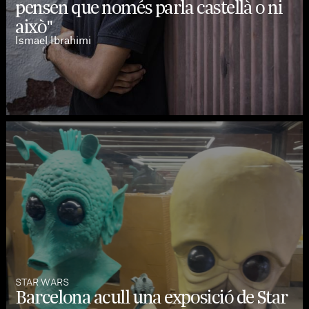
pensen que només parla castellà o ni
això"
Ismael Ibrahimi
STAR WARS
Barcelona acull una exposició de Star