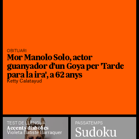
OBITUARI
Mor Manolo Solo, actor
guanyador d'un Goya per 'Tarde
para la ira', a 62 anys
Ketty Calatayud
TEST DE LLENGUA
PASSATEMPS
Sudoku
Accents diabòlics
Violeta Batiste Barraquer