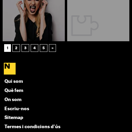
1
2
3
4
5
»
Qui som
Què fem
On som
Escriu-nos
Sitemap
Termes i condicions d'ús