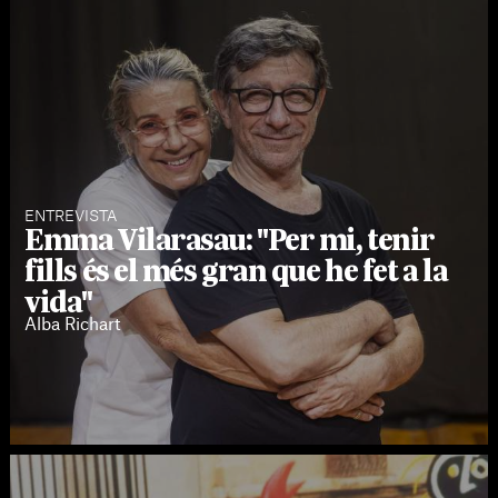
ENTREVISTA
Emma Vilarasau: "Per mi, tenir
fills és el més gran que he fet a la
vida"
Alba Richart