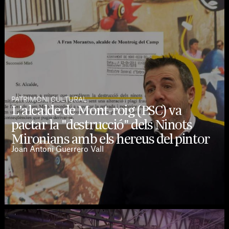
PATRIMONI CULTURAL
L'alcalde de Mont-roig (PSC) va
pactar la "destrucció" dels Ninots
Mironians amb els hereus del pintor
Joan Antoni Guerrero Vall