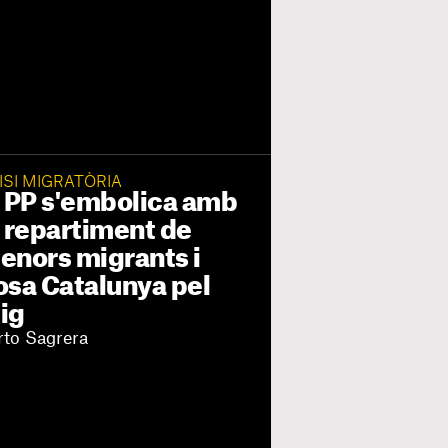
ISI MIGRATÒRIA
l PP s'embolica amb
l repartiment de
enors migrants i
osa Catalunya pel
ig
rto Sagrera