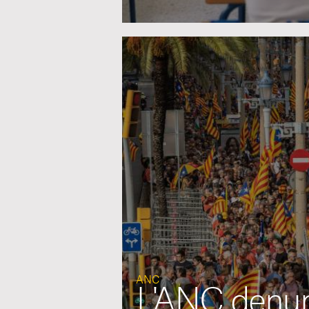
ANC
L'ANC denunc