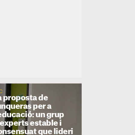
C
a proposta de
unqueras per a
'educació: un grup
'experts estable i
onsensuat que lideri