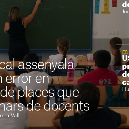
d
Jo
ED
U
ical assenyala
p
d
 error en
c
ó de places que
Ll
nars de docents
rero Vall