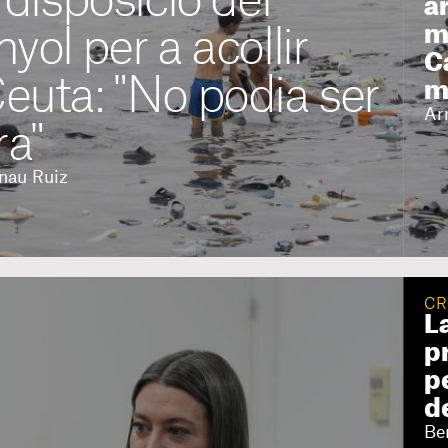
disposició del
a
m
ol per a acollir
C
euta: "No podia ser
m
Ar
ra"
rnau Ruiz
CR
L
p
pe
d
Be