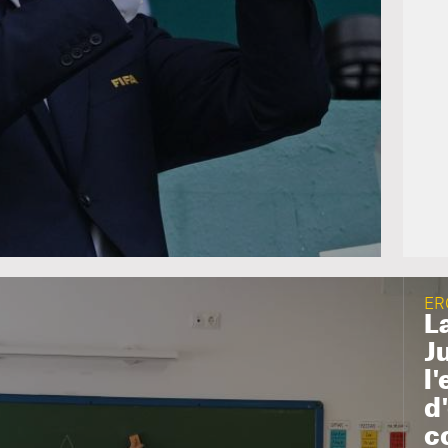
ER
L
J
l
d
c