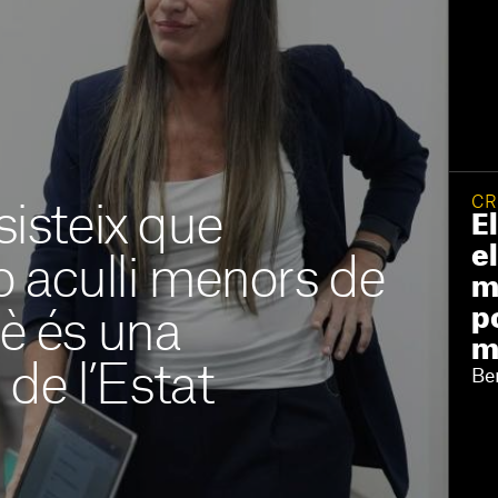
CR
isteix que
E
e
 aculli menors de
m
p
è és una
m
 de l’Estat
Be