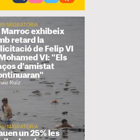
ISI MIGRATÒRIA
l Marroc exhibeix
mb retard la
licitació de Felip VI
 Mohamed VI: "Els
laços d'amistat
ontinuaran"
nau Ruiz
ISI MIGRATÒRIA
auen un 25% les