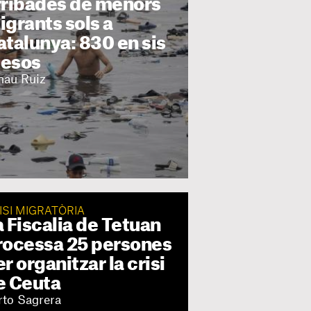
rribades de menors
igrants sols a
atalunya: 830 en sis
esos
nau Ruiz
ISI MIGRATÒRIA
a Fiscalia de Tetuan
rocessa 25 persones
r organitzar la crisi
e Ceuta
rto Sagrera