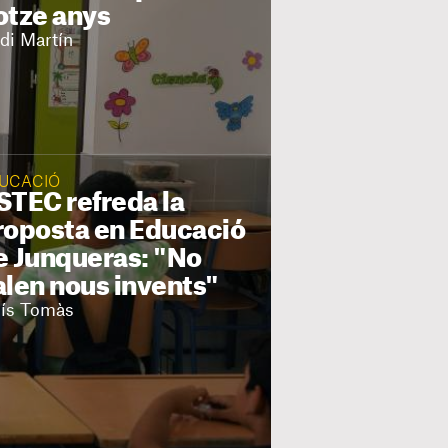
otze anys
rdi Martín
UCACIÓ
STEC refreda la
roposta en Educació
e Junqueras: "No
alen nous invents"
uís Tomàs