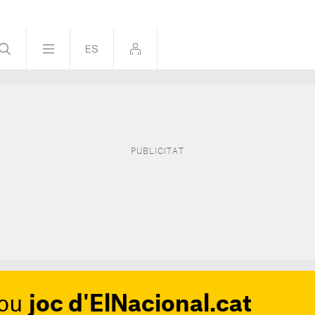
nou
joc d'ElNacional.cat