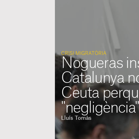
CRISI MIGRATÒRIA
Nogueras ins
Catalunya no
Ceuta perqu
"negligència"
Lluís Tomàs