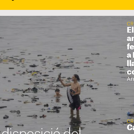
CR
E
a
fe
a
l
c
Ar
CR
C