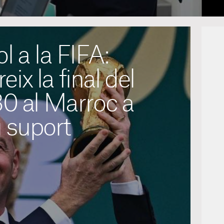
 a la FIFA:
eix la final del
0 al Marroc a
u suport