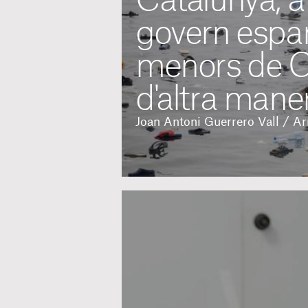
Catalunya, a 
govern espany
menors de C
d'altra mane
Joan Antoni Guerrero Vall / A