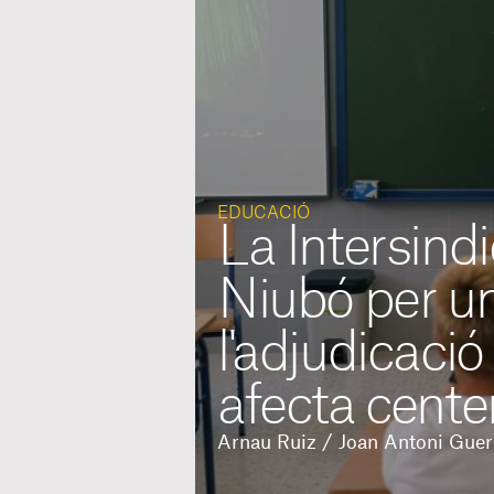
EDUCACIÓ
La Intersind
Niubó per un
l'adjudicaci
afecta cente
Arnau Ruiz / Joan Antoni Guer