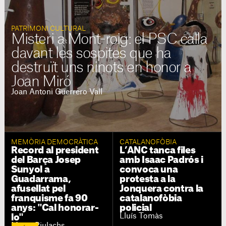
PATRIMONI CULTURAL
Misteri a Mont-roig: el PSC calla
davant les sospites que ha
destruït uns ninots en honor a
Joan Miró
Joan Antoni Guerrero Vall
MEMÒRIA DEMOCRÀTICA
CATALANOFÒBIA
Record al president
L’ANC tanca files
del Barça Josep
amb Isaac Padrós i
Sunyol a
convoca una
Guadarrama,
protesta a la
afusellat pel
Jonquera contra la
franquisme fa 90
catalanofòbia
anys: "Cal honorar-
policial
Lluís Tomàs
lo"
Mayte Piulachs