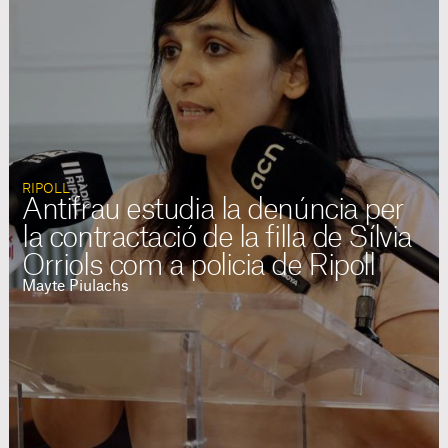
RIPOLL
Antifrau estudia la denúncia per
la contractació de la filla de Sílvia
Orriols com a policia de Ripoll
Mayte Piulachs