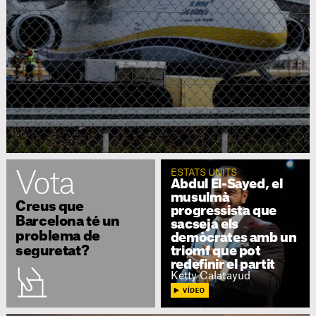
ESTATS UNITS
Vota
Abdul El-Sayed, el
musulmà
Creus que
progressista que
Barcelona té un
sacseja els
problema de
demòcrates amb un
seguretat?
triomf que pot
redefinir el partit
Ketty Calatayud