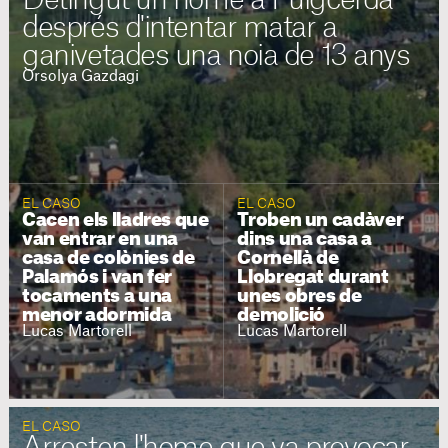
després d'intentar matar a
ganivetades una noia de 13 anys
Orsolya Gazdagi
EL CASO
EL CASO
Cacen els lladres que
Troben un cadàver
van entrar en una
dins una casa a
casa de colònies de
Cornellà de
Palamós i van fer
Llobregat durant
tocaments a una
unes obres de
menor adormida
demolició
Lucas Martorell
Lucas Martorell
EL CASO
Arresten l'home que va provocar