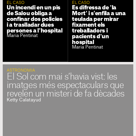
EL CASO
EL CASO
Un incendi en un pis
Es difressa de 'la
de Salou obliga a
Mort' i s'enfila a una
confinar dos policies
teulada per mirar
i a traslladar dues
fixament els
persones a l'hospital
treballadors i
Maria Pentinat
pacients d'un
hospital
Maria Pentinat
ASTRONOMIA
El Sol com mai s’havia vist: les
imatges més espectaculars que
revelen un misteri de fa dècades
Ketty Calatayud