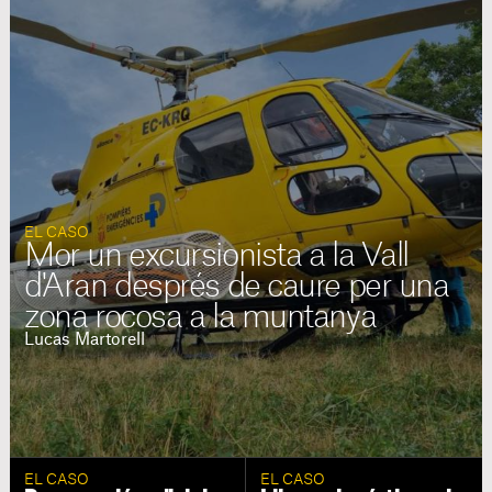
EL CASO
Mor un excursionista a la Vall
d'Aran després de caure per una
zona rocosa a la muntanya
Lucas Martorell
EL CASO
EL CASO