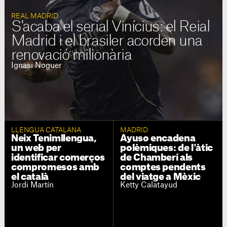
REAL MADRID
S'acaba el serial Vinícius: el Reial
Madrid i el brasiler acorden una
renovació milionària
Ignasi Noguer
LLENGUA CATALANA
MADRID
Neix Tenimllengua,
Ayuso encadena
un web per
polèmiques: de l'àtic
identificar comerços
de Chamberí als
compromesos amb
comptes pendents
el català
del viatge a Mèxic
Jordi Martín
Ketty Calatayud