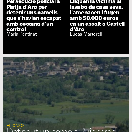
Persecució policial a
Lliguen la víctima al
Platja d'Aro per
lavabo de casa seva,
detenir uns camells
l'amenacen i fugen
que s'havien escapat
amb 50.000 euros
amb cocaïna d'un
en un assalt a Castell
control
d'Aro
Maria Pentinat
Lucas Martorell
EL CASO
Detingut un home a Puigcerdà