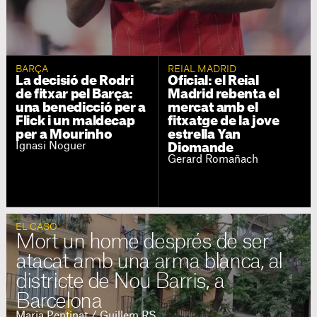
BARÇA
REIAL MADRID
La decisió de Rodri
Oficial: el Reial
de fitxar pel Barça:
Madrid rebenta el
una benedicció per a
mercat amb el
Flick i un maldecap
fitxatge de la jove
per a Mourinho
estrella Yan
Ignasi Noguer
Diomande
Gerard Romañach
EL CASO
Mort un home després de ser
atacat amb una arma blanca, al
districte de Nou Barris, a
Barcelona
Maria Pentinat / Guillem RS