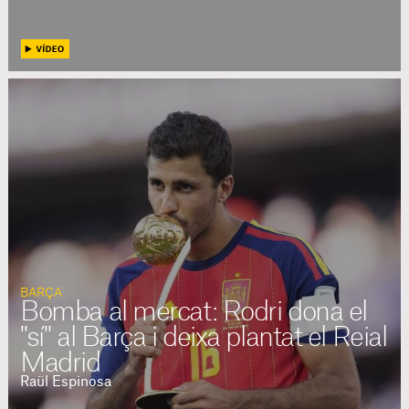
BARÇA
Bomba al mercat: Rodri dona el
"sí" al Barça i deixa plantat el Reial
Madrid
Raül Espinosa